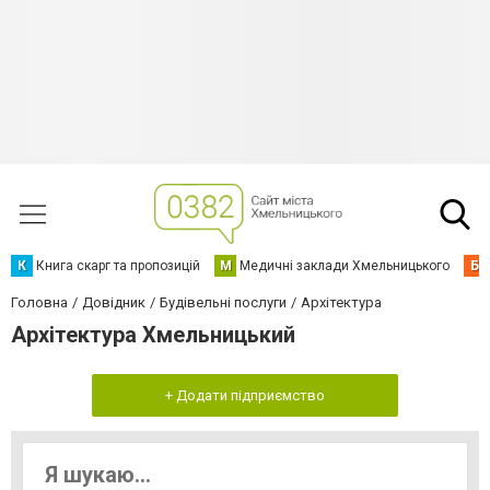
К
Книга скарг та пропозицій
М
Медичні заклади Хмельницького
Б
Головна
Довідник
Будівельні послуги
Архітектура
Архітектура Хмельницький
+ Додати підприємство