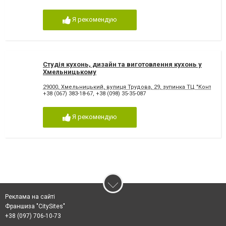
Я рекомендую
Студія кухонь, дизайн та виготовлення кухонь у
Хмельницькому
29000, Хмельницький, вулиця Трудова, 29, зупинка ТЦ "Континен
+38 (067) 383-18-67
,
+38 (098) 35-35-087
Я рекомендую
Реклама на сайті
Франшиза "CitySites"
+38 (097) 706-10-73