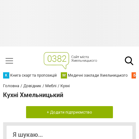
К
Книга скарг та пропозицій
М
Медичні заклади Хмельницького
Б
Головна
Довідник
Меблі
Кухні
Кухні Хмельницький
+ Додати підприємство