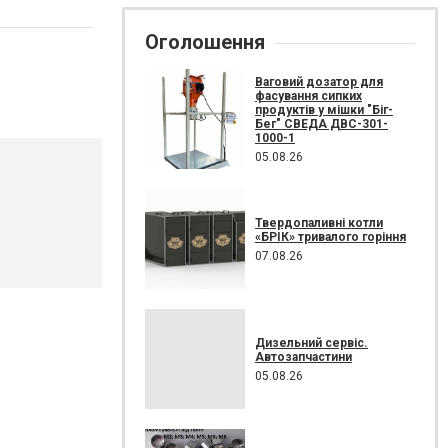
Оголошення
Ваговий дозатор для
фасування сипких
продуктів у мішки "Біг-
Бег" СВЕДА ДВС-301-
1000-1
05.08.26
Твердопаливні котли
«БРІК» тривалого горіння
07.08.26
Дизельний сервіс.
Автозапчастини
05.08.26