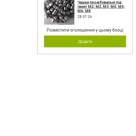
Чашки пломбувальні під
гвинт М2; М2, М3; М4; М5;
М6; М8
28.07.26
Розмістити оголошення у цьому блоці
Додати