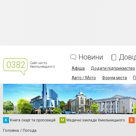
Новини
Дові
Афіша
Додати підприємство
Авто / Мото
Форум міста
П
К
Книга скарг та пропозицій
М
Медичні заклади Хмельницького
Б
Головна
Погода