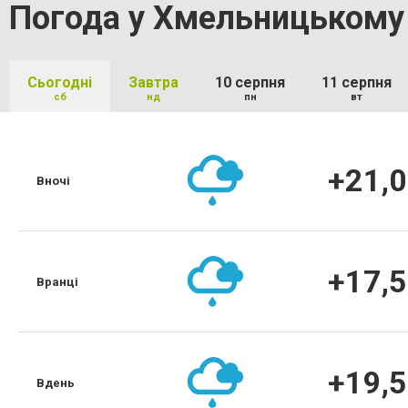
Погода у Хмельницькому
Сьогодні
Завтра
10 серпня
11 серпня
сб
нд
пн
вт
+21,0
Вночі
+17,5
Вранці
+19,5
Вдень