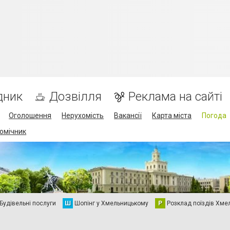
дник
Дозвілля
Реклама на сайті
Оголошення
Нерухомість
Вакансії
Карта міста
Погода
омічник
Будівельні послуги
Ш
Шопінг у Хмельницькому
Р
Розклад поїздів Хме