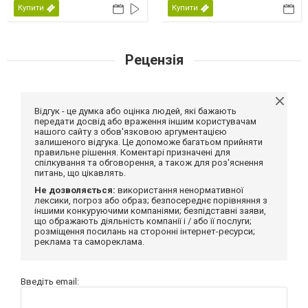
Купити
Купити
Рецензія
Відгук - це думка або оцінка людей, які бажають
передати досвід або враження іншим користувачам
нашого сайту з обов'язковою аргументацією
залишеного відгука. Це допоможе багатьом прийняти
правильне рішення. Коментарі призначені для
спілкування та обговорення, а також для роз'яснення
питань, що цікавлять.
Не дозволяється:
використання ненормативної
лексики, погроз або образ; безпосереднє порівняння з
іншими конкуруючими компаніями; безпідставні заяви,
що ображають діяльність компанії і / або її послуги;
розміщення посилань на сторонні інтернет-ресурси;
реклама та самореклама.
Введіть email: