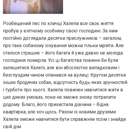
Розбещений пес по кличці Халепа все своє життя
пробув у елітному особняку своєї господині. За ним
постійно доглядали десятки прислужників – загалом,
про таке собачому існування можна тільки мріяти. Але
сталося страшне – його багата й уже давно не молода
господиня померла. Усі ці багатства повинні би були
залишитися Халепі, але він абсолютно випадковим і
безглуздим чином опинився на вулиці. Кругом десятки
інших бродячих собак, відсутність будь-яких зручностей
і турботи про нього. Халепа повинен навчитися жити в
цих диких умовах, поки не зможе знову потрапити
додому. Благо, його прихистила дівчина – бідна
квартирка, але хоч щось. Разом із новими друзями
Халепа зможе навчитися бути справжнім псом і знайде
свій дім.