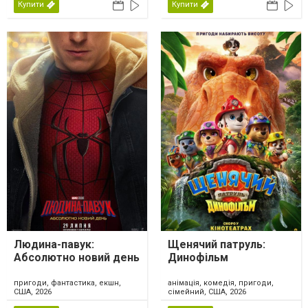
Купити
Купити
Людина-павук:
Щенячий патруль:
Абсолютно новий день
Динофільм
пригоди, фантастика, екшн,
анімація, комедія, пригоди,
США, 2026
сімейний, США, 2026