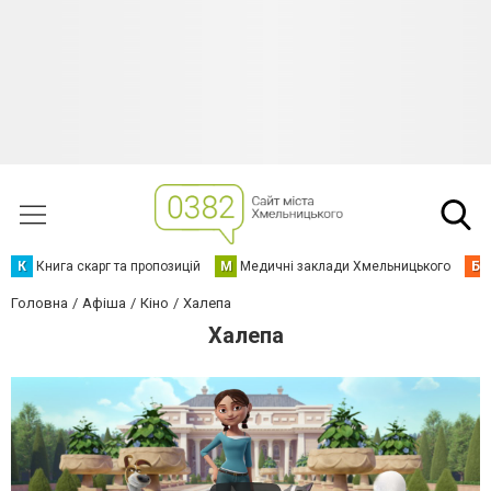
К
Книга скарг та пропозицій
М
Медичні заклади Хмельницького
Б
Головна
Афіша
Кіно
Халепа
Халепа