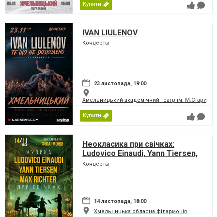
Купити
IVAN LIULENOV
Концерты
23 листопада, 19:00
Хмельницький академічний театр ім. М.Старицьк
Купити
Неокласика при свічках:
Ludovico Einaudi, Yann Tiersen,
Max Richter
Концерты
14 листопада, 18:00
Хмельницька обласна філармонія