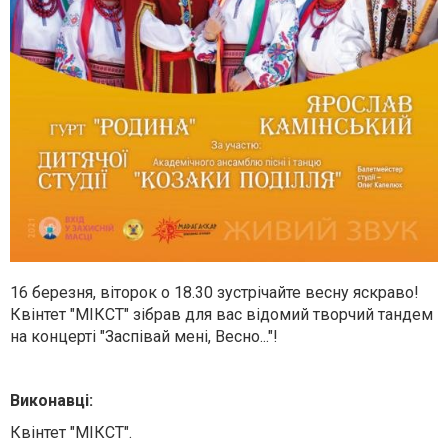
16 березня, віторок о 18.30 зустрічайте весну яскраво!
Квінтет "МІКСТ" зібрав для вас відомий творчий тандем
на концерті "Заспівай мені, Весно..."!
Виконавці:
Квінтет "МІКСТ".