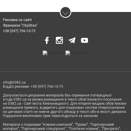
Реклама на сайті
Франшиза "CitySites"
+38 (097) 706-10-73
info@0382.ua
Відділ реклами: +38 (097) 706-10-73
Допускається цитування матеріалів без отримання попередньої
згоди 0382.ua за умови розміщення в тексті обов'язкового посилання
на 0382.ua - Сайт міста Хмельницького. Для інтернет-видань обов'язкове
розміщення прямого, відкритого для пошукових систем гіперпосилання
на цитовані статті не нижче другого абзацу в тексті або в якості джерела.
Порушення виняткових прав переслідується за законом.
Матеріали з плашками
"Новини компаній", "Промо", "Партнерський
матеріал", "Партнерський спецпроєкт", "Політичні новини", "Пресреліз",