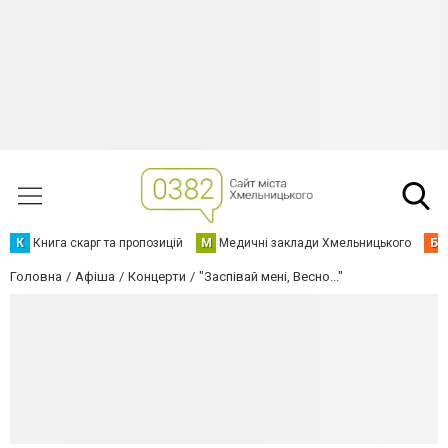
К
Книга скарг та пропозицій
М
Медичні заклади Хмельницького
Б
Головна
Афіша
Концерти
"Заспівай мені, Весно..."