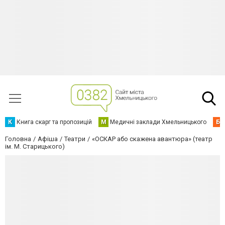
К
Книга скарг та пропозицій
М
Медичні заклади Хмельницького
Б
Головна
Афіша
Театри
«ОСКАР або скажена авантюра» (театр
ім. М. Старицького)