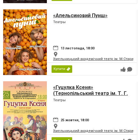
«Апельсиновий Пунш»
Театры
13 листопада, 18:00
Хмельницький академічний театр ім. М.Старицьк
Купити
«Гуцулка Ксеня»
(Тернопільський театр ім. Т. Г.
Шевченка)
Театры
25 жовтня, 18:00
Хмельницький академічний театр ім. М.Старицьк