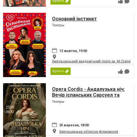
Купити
Основний інстинкт
Театры
12 жовтня, 19:00
Хмельницький академічний театр ім. М.Старицьк
Купити
Opera Cordis - Андалузька ніч:
Вечір іспанських Сарсуел та
фламенко
Театры
25 вересня, 18:00
Хмельницька обласна філармонія