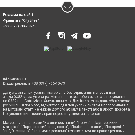
Реклама на сайті
Франшиза "CitySites"
+38 (097) 706-10-73
info@0382.ua
Відділ реклами: +38 (097) 706-10-73
Допускається цитування матеріалів без отримання попередньої
згоди 0382.ua за умови розміщення в тексті обов'язкового посилання
на 0382.ua - Сайт міста Хмельницького. Для інтернет-видань обов'язкове
розміщення прямого, відкритого для пошукових систем гіперпосилання
на цитовані статті не нижче другого абзацу в тексті або в якості джерела.
Порушення виняткових прав переслідується за законом.
Матеріали з плашками
"Новини компаній", "Промо", "Партнерський
матеріал", "Партнерський спецпроєкт", "Політичні новини", "Пресреліз",
"PR", "Офіційно", "Політична реклама" публікуються на правах реклами.