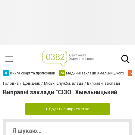
К
Книга скарг та пропозицій
М
Медичні заклади Хмельницького
Б
Головна
Довідник
Міські служби, влада
Виправні заклади
Виправні заклади "СІЗО" Хмельницький
+ Додати підприємство