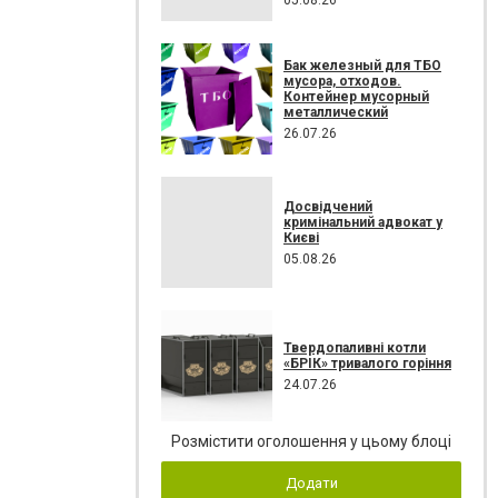
Бак железный для ТБО
мусора, отходов.
Контейнер мусорный
металлический
26.07.26
Досвідчений
кримінальний адвокат у
Києві
05.08.26
Твердопаливні котли
«БРІК» тривалого горіння
24.07.26
Розмістити оголошення у цьому блоці
Додати