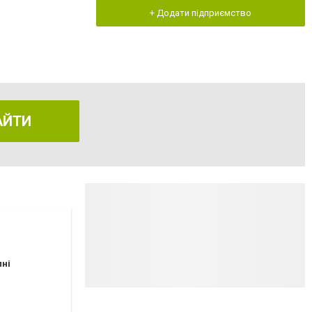
+ Додати підприємство
АЙТИ
пні