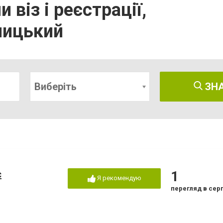
 віз і реєстрації,
ницький
Виберіть
ЗН
с
1
Я рекомендую
перегляд в сер