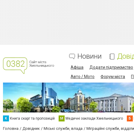
Новини
Дові
Афіша
Додати підприємство
Авто / Мото
Форум міста
П
К
Книга скарг та пропозицій
М
Медичні заклади Хмельницького
Б
Головна
Довідник
Міські служби, влада
Міграційні служби, відділи