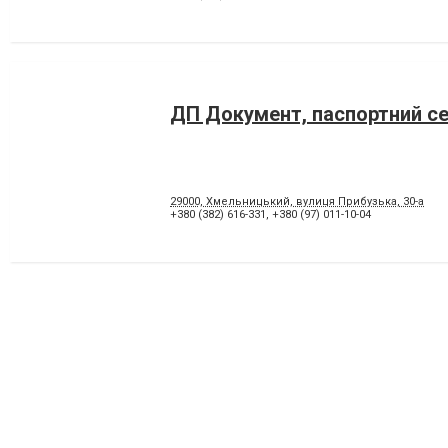
ДП Документ, паспортний се
29000, Хмельницький, вулиця Прибузька, 30-а
+380 (382) 616-331
,
+380 (97) 011-10-04