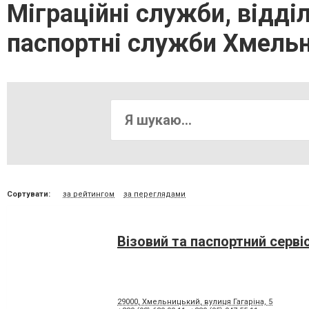
Міграційні служби, відділи
паспортні служби Хмель
Сортувати:
за рейтингом
за переглядами
Візовий та паспортний серві
29000, Хмельницький, вулиця Гагаріна, 5