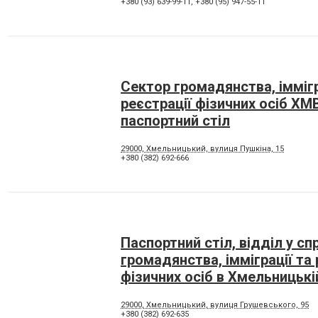
+380 (93) 639-99-11
,
+380 (95) 947-55-11
Сектор громадянства, іммігр
реєстрації фізичних осіб Х
паспортний стіл
29000, Хмельницький, вулиця Пушкіна, 15
+380 (382) 692-666
Паспортний стіл, відділ у сп
громадянства, імміграції та 
фізичних осіб в Хмельницькі
29000, Хмельницький, вулиця Грушевського, 95
+380 (382) 692-635