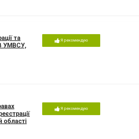
ації та
Я рекомендую
МВ УМВСУ,
равах
Я рекомендую
реєстрації
й області