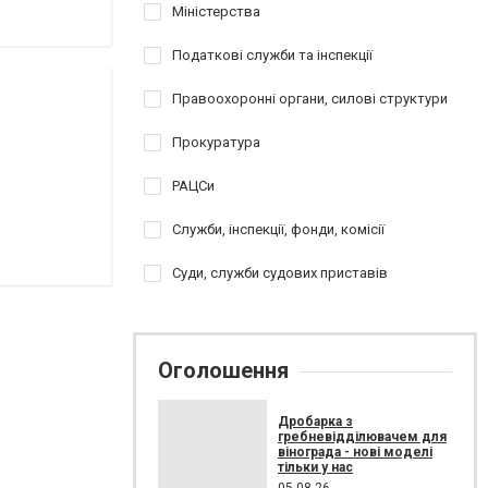
Міністерства
Податкові служби та інспекції
Правоохоронні органи, силові структури
Прокуратура
РАЦСи
Служби, інспекції, фонди, комісії
Суди, служби судових приставів
Оголошення
Дробарка з
гребневідділювачем для
вінограда - нові моделі
тільки у нас
05.08.26