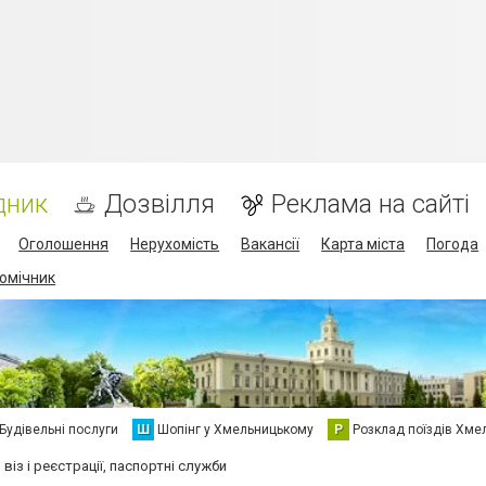
дник
Дозвілля
Реклама на сайті
Оголошення
Нерухомість
Вакансії
Карта міста
Погода
омічник
Будівельні послуги
Ш
Шопінг у Хмельницькому
Р
Розклад поїздів Хме
 віз і реєстрації, паспортні служби