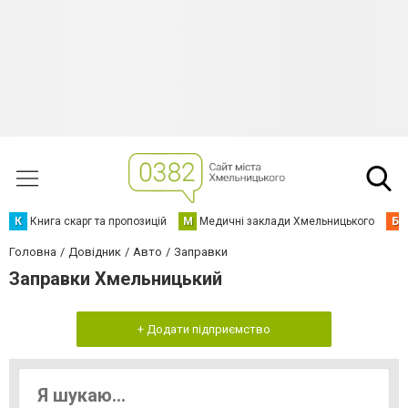
К
Книга скарг та пропозицій
М
Медичні заклади Хмельницького
Б
Головна
Довідник
Авто
Заправки
Заправки Хмельницький
+ Додати підприємство