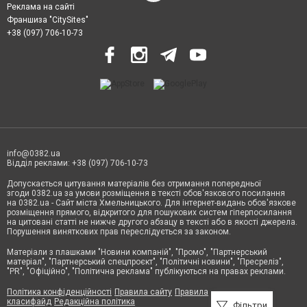
Реклама на сайті
Франшиза "CitySites"
+38 (097) 706-10-73
info@0382.ua
Відділ реклами: +38 (097) 706-10-73
Допускається цитування матеріалів без отримання попередньої
згоди 0382.ua за умови розміщення в тексті обов'язкового посилання
на 0382.ua - Сайт міста Хмельницького. Для інтернет-видань обов'язкове
розміщення прямого, відкритого для пошукових систем гіперпосилання
на цитовані статті не нижче другого абзацу в тексті або в якості джерела.
Порушення виняткових прав переслідується за законом.
Матеріали з плашками
"Новини компаній", "Промо", "Партнерський
матеріал", "Партнерський спецпроєкт", "Політичні новини", "Пресреліз",
"PR", "Офіційно", "Політична реклама" публікуються на правах реклами.
Політика конфіденційності
Правила сайту
Правила
класифайд
Редакційна політика
Фільтри