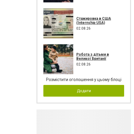
Стажировка в США
(Internship USA)
02.08.26
Робота з дітьми в
Великої Британії
02.08.26
Розмістити оголошення у цьому блоці
Додати