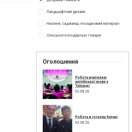
Ландшафтний дизайн
Насіння, саджанці, посадковий матеріал
Сільськогосподарські товари
Оголошення
Робота вчителем
англійської мови у
Таїланді
02.08.26
Робота в готелях Китаю
02.08.26