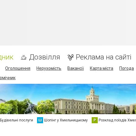
дник
Дозвілля
Реклама на сайті
Оголошення
Нерухомість
Вакансії
Карта міста
Погода
омічник
Будівельні послуги
Ш
Шопінг у Хмельницькому
Р
Розклад поїздів Хме