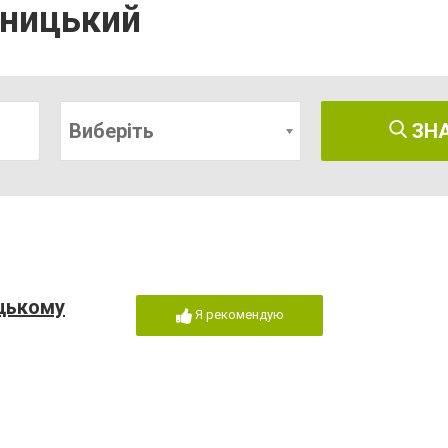
ьницький
Виберіть
ЗН
цькому
Я рекомендую