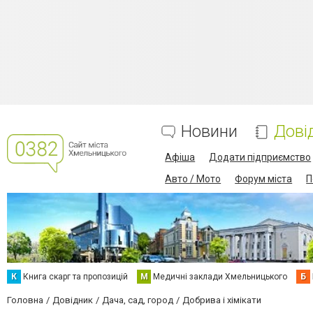
Новини
Дові
Афіша
Додати підприємство
Авто / Мото
Форум міста
П
К
Книга скарг та пропозицій
М
Медичні заклади Хмельницького
Б
Головна
Довідник
Дача, сад, город
Добрива і хімікати