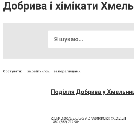
Добрива і хімікати Хмел
Сортувати:
за рейтингом
за переглядами
Поділля Добрива у Хмельни
29000, Хмельницький, проспект Миру, 99/101
+380 (382) 717-984