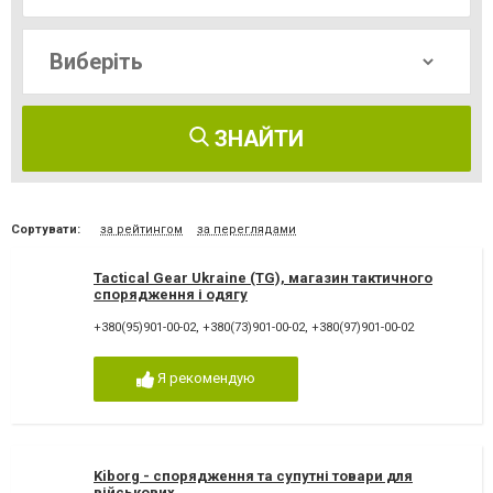
ЗНАЙТИ
Сортувати:
за рейтингом
за переглядами
Tactical Gear Ukraine (TG), магазин тактичного
спорядження і одягу
+380(95)901-00-02
,
+380(73)901-00-02
,
+380(97)901-00-02
Я рекомендую
Kiborg - спорядження та супутні товари для
військових