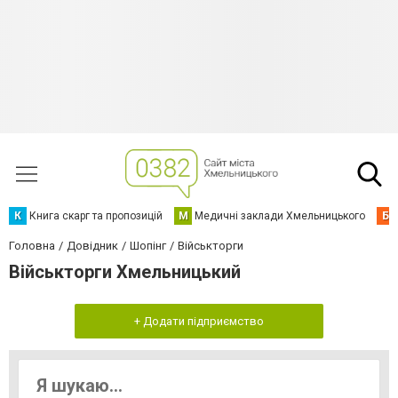
К
Книга скарг та пропозицій
М
Медичні заклади Хмельницького
Б
Головна
Довідник
Шопінг
Військторги
Військторги Хмельницький
+ Додати підприємство