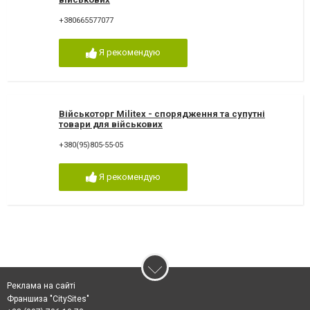
+380665577077
Я рекомендую
Військоторг Militex - спорядження та супутні
товари для військових
+380(95)805-55-05
Я рекомендую
Реклама на сайті
Франшиза "CitySites"