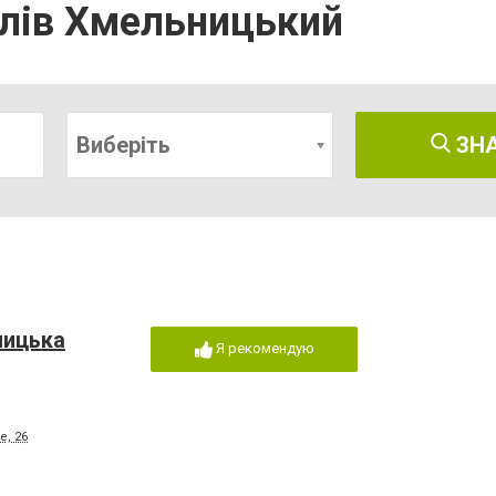
блів Хмельницький
Виберіть
ЗН
ницька
Я рекомендую
е, 26