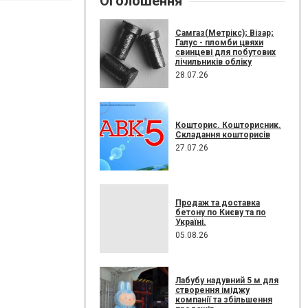
Оголошення
Самгаз(Метрікс); Візар;
Галус - пломби цвяхи
свинцеві для побутових
лічильників обліку
28.07.26
Кошторис. Кошторисник.
Складання кошторисів
27.07.26
Продаж та доставка
бетону по Києву та по
Україні.
05.08.26
Лабубу надувний 5 м для
створення іміджу
компанії та збільшення