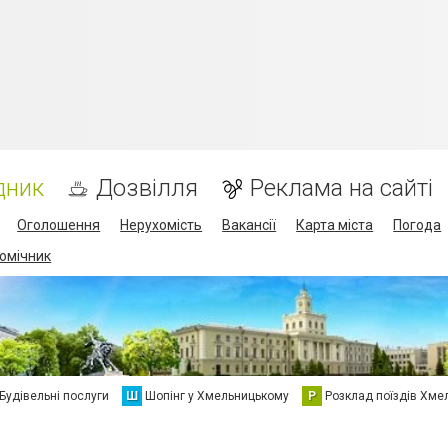
дник
Дозвілля
Реклама на сайті
Оголошення
Нерухомість
Вакансії
Карта міста
Погода
омічник
Будівельні послуги
Ш
Шопінг у Хмельницькому
Р
Розклад поїздів Хме