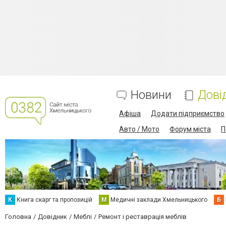
Новини
Дові
Афіша
Додати підприємство
Авто / Мото
Форум міста
П
К
Книга скарг та пропозицій
М
Медичні заклади Хмельницького
Б
Головна
Довідник
Меблі
Ремонт і реставрація меблів