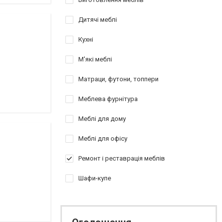
Дитячі меблі
Кухні
М'які меблі
Матраци, футони, топпери
Меблева фурнітура
Меблі для дому
Меблі для офісу
Ремонт і реставрація меблів
Шафи-купе