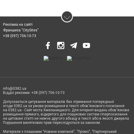
Реклама на сайті
Франшиза "CitySites"
+38 (097) 706-10-73
info@0382.ua
Відділ реклами: +38 (097) 706-10-73
Допускається цитування матеріалів без отримання попередньої
згоди 0382.ua за умови розміщення в тексті обов'язкового посилання
на 0382.ua - Сайт міста Хмельницького. Для інтернет-видань обов'язкове
розміщення прямого, відкритого для пошукових систем гіперпосилання
на цитовані статті не нижче другого абзацу в тексті або в якості джерела.
Порушення виняткових прав переслідується за законом.
Матеріали з плашками
"Новини компаній", "Промо", "Партнерський