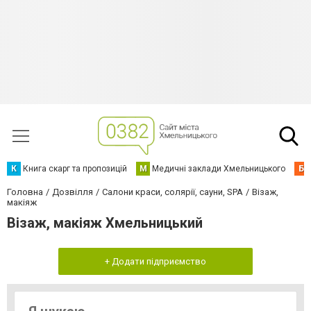
К
Книга скарг та пропозицій
М
Медичні заклади Хмельницького
Б
Головна
Дозвілля
Салони краси, солярії, сауни, SPA
Візаж,
макіяж
Візаж, макіяж Хмельницький
+ Додати підприємство