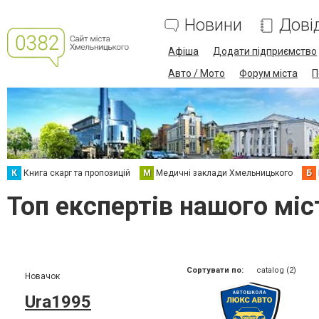
Новини
Дові
Афіша
Додати підприємство
Авто / Мото
Форум міста
П
К
Книга скарг та пропозицій
М
Медичні заклади Хмельницького
Б
Топ експертів нашого міс
Сортувати по:
catalog (2)
Новачок
Ura1995