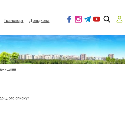
Транспорт
Довідкова
льницький
до цього списку?