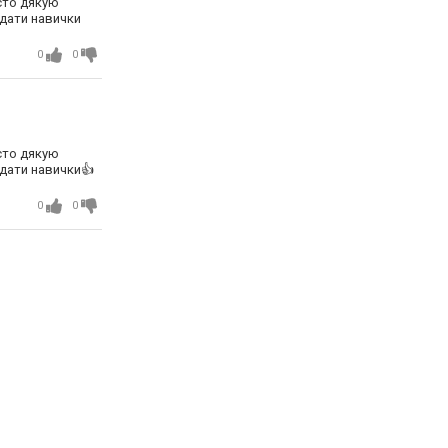
исто дякую
едати навички
0
0
исто дякую
едати навички👍
0
0