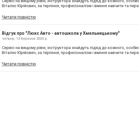
Сервіс на вищому рівні, інструктора знайдуть підхід до кожного, особ
Віталію Юрійович, за терпіння, професіоналізм і вміння навчити та пер
Читати повністю
Відгук про "Люкс Авто - автошкола у Хмельницькому"
четвер, 13 березня 2025 р.
Сервіс на вищому рівні, інструктора знайдуть підхід до кожного, особ
Віталію Юрійович, за терпіння, професіоналізм і вміння навчити та пер
Читати повністю