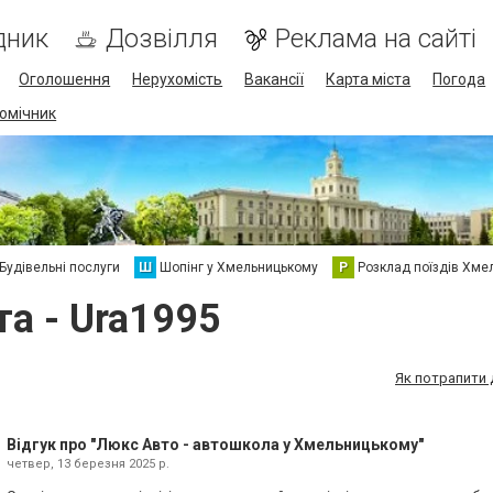
дник
Дозвілля
Реклама на сайті
Оголошення
Нерухомість
Вакансії
Карта міста
Погода
омічник
Будівельні послуги
Ш
Шопінг у Хмельницькому
Р
Розклад поїздів Хме
та - Ura1995
Як потрапити 
Відгук про "Люкс Авто - автошкола у Хмельницькому"
четвер, 13 березня 2025 р.