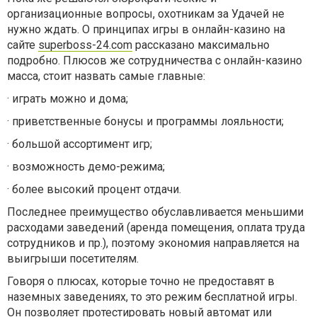
организационные вопросы, охотникам за Удачей не
нужно ждать. О принципах игры в онлайн-казино на
сайте
superboss-24.com
рассказано максимально
подробно. Плюсов же сотрудничества с онлайн-казино
масса, стоит назвать самые главные:
·
играть можно и дома;
·
приветственные бонусы и программы лояльности;
·
большой ассортимент игр;
·
возможность демо-режима;
·
более высокий процент отдачи.
Последнее преимущество обуславливается меньшими
расходами заведений (аренда помещения, оплата труда
сотрудников и пр.), поэтому экономия направляется на
выигрыши посетителям.
Говоря о плюсах, которые точно не предоставят в
наземных заведениях, то это режим бесплатной игры.
Он позволяет протестировать новый автомат или