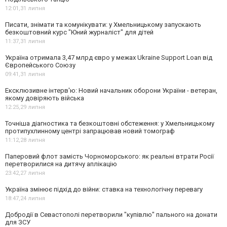
12:01,
31 липня
Писати, знімати та комунікувати: у Хмельницькому запускають
безкоштовний курс "Юний журналіст" для дітей
11:37,
31 липня
Україна отримала 3,47 млрд євро у межах Ukraine Support Loan від
Європейського Союзу
09:41,
31 липня
Ексклюзивне інтерв'ю: Новий начальник оборони України - ветеран,
якому довіряють війська
12:25,
29 липня
Точніша діагностика та безкоштовні обстеження: у Хмельницькому
протипухлинному центрі запрацював новий томограф
11:12,
28 липня
Паперовий флот замість Чорноморського: як реальні втрати Росії
перетворилися на дитячу аплікацію
23:42,
27 липня
Україна змінює підхід до війни: ставка на технологічну перевагу
18:47,
24 липня
Добродії в Севастополі перетворили "купівлю" пального на донати
для ЗСУ