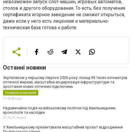
невозможен запуск слот-машин, игровых автоматов,
столов и другого оборудования. То есть, без получения
сертификата игорное заведение не сможет открыться,
даже если у него есть лицензия и материально-
техническая база готова к работе.
Останні новини
Укртелеком у першому півріччі 2026 року: понад 95 тисяч кілометрів
оптичної мережі, масштабна модернізація інфраструктури та
зростання нових оптичних підключень
Новини компаній
11:00,
Вчора
Надзвичайна подія на військовому полігоні під Хмельницьким:
хронологія та наслідки
21:35,
31 липня
У Хмельницькому презентували масштабний проєкт відродження
Подільського танцю