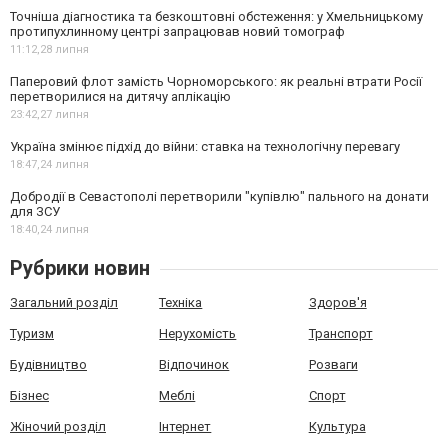
Точніша діагностика та безкоштовні обстеження: у Хмельницькому
протипухлинному центрі запрацював новий томограф
11:12,
28 липня
Паперовий флот замість Чорноморського: як реальні втрати Росії
перетворилися на дитячу аплікацію
23:42,
27 липня
Україна змінює підхід до війни: ставка на технологічну перевагу
18:47,
24 липня
Добродії в Севастополі перетворили "купівлю" пального на донати
для ЗСУ
18:40,
24 липня
Рубрики новин
Загальний розділ
Техніка
Здоров'я
Туризм
Нерухомість
Транспорт
Будівництво
Відпочинок
Розваги
Бізнес
Меблі
Спорт
Жіночий розділ
Інтернет
Культура