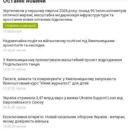
Останні новини
Укртелеком у першому півріччі 2026 року: понад 95 тисяч кілометрів
оптичної мережі, масштабна модернізація інфраструктури та
зростання нових оптичних підключень
Новини компаній
11:00,
Вчора
Надзвичайна подія на військовому полігоні під Хмельницьким:
хронологія та наслідки
21:35,
31 липня
У Хмельницькому презентували масштабний проєкт відродження
Подільського танцю
12:01,
31 липня
Писати, знімати та комунікувати: у Хмельницькому запускають
безкоштовний курс "Юний журналіст" для дітей
11:37,
31 липня
Україна отримала 3,47 млрд євро у межах Ukraine Support Loan від
Європейського Союзу
09:41,
31 липня
Ексклюзивне інтерв'ю: Новий начальник оборони України - ветеран,
якому довіряють війська
12:25,
29 липня