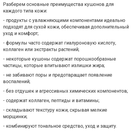
Разберем
основные преимущества
кушонов
для
каждого типа кожи:
-
продукты с увлажняющими компонентами идеально
подходят для сухой кожи, обеспечивая дополнительный
уход и комфорт;
-
формулы часто содержат гиалуроновую кислоту,
коллаген или экстракты растений;
-
некоторые кушоны содержат порошкообразные
частицы, которые впитывают излишки жира;
-
не забивают поры и предотвращает появление
воспалений;
-
без отдушек и агрессивных химических компонентов;
-
содержат коллаген, пептиды и витамины;
-
складывают текстуру кожи, скрывая мелкие
морщинки;
-
комбинируют тональное средство, уход и защиту.