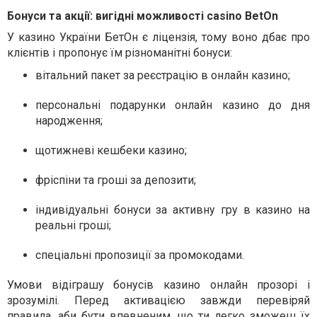
Бонуси та акції: вигідні можливості casino BetOn
У казино України БетОн є ліцензія, тому воно дбає про
клієнтів і пропонує їм різноманітні бонуси:
вітальний пакет за реєстрацію в онлайн казино;
персональні подарунки онлайн казино до дня
народження;
щотижневі кешбеки казино;
фріспіни та гроші за депозити;
індивідуальні бонуси за активну гру в казино на
реальні гроші;
спеціальні пропозиції за промокодами.
Умови відіграшу бонусів казино онлайн прозорі і
зрозумілі. Перед активацією завжди перевіряй
правила, аби бути впевненим, що ти легко зможеш їх