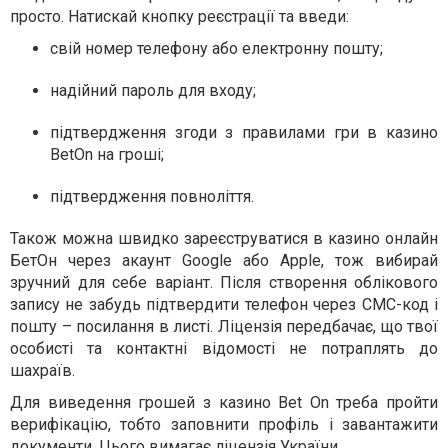
просто. Натискай кнопку реєстрації та введи:
свій номер телефону або електронну пошту;
надійний пароль для входу;
підтвердження згоди з правилами гри в казино
BetOn на гроші;
підтвердження повноліття.
Також можна швидко зареєструватися в казино онлайн
БетОн через акаунт Google або Apple, тож вибирай
зручний для себе варіант. Після створення облікового
запису не забудь підтвердити телефон через СМС-код і
пошту – посилання в листі. Ліцензія передбачає, що твої
особисті та контактні відомості не потраплять до
шахраїв.
Для виведення грошей з казино Bet On треба пройти
верифікацію, тобто заповнити профіль і завантажити
документи. Цього вимагає ліцензія України.