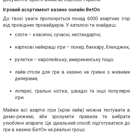
Ігровий асортимент казино онлайн BetOn
До твоєї уваги пропонується понад 6000 азартних ігор
від провідних провайдерів. У каталозі ти знайдеш:
слоти – класичні, сучасні, нестандартні;
карткові найкращі ігри – покер, баккару, блекджек;
рулетки – європейську, американську тощо;
лайв-столи для гри в казино на гривні з живими
дилерами;
лотереї, гральні кістки, швидкі та інші популярні
ігри.
Майже всі азартні ігри (крім лайв) можна тестувати в
демо-режимі, аби зрозуміти правила та вибрати
улюблені апарати. Це ідеальний спосіб підготуватися до
гри в казино БетОн на реальні гроші.