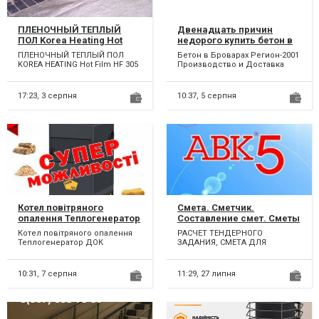
ПЛЕНОЧНЫЙ ТЕПЛЫЙ
Двенадцать причин
ПОЛ Korea Heating Hot
недорого купить бетон в
Film HF 305 Высокого
Броварах. Доставка
ПЛЕНОЧНЫЙ ТЕПЛЫЙ ПОЛ
Бетон в Броварах Регион-2001
качества
бетона в Броварах,
KOREA HEATING Hot Film HF 305
Производство и Доставка
Киевской области и по
с серебряной сеткой Ширина
Бетона в Бровары,
Украине
50 см. (80-100 см.)...
Броварской и
Бориспольски...
17:23,
3 серпня
10:37,
5 серпня
Котел повітряного
Смета. Сметчик.
опалення Теплогенератор
Составление смет. Сметы
ДОК
АВК
Котел повітряного опалення
РАСЧЕТ ТЕНДЕРНОГО
Теплогенератор ДОК
ЗАДАНИЯ, СМЕТА ДЛЯ
(Виробник Котли БРІК)
ТЕНДЕРА, РАБОТА С
Модельний ряд від 50
БЮДЖЕТОМ. ПОЛНОЕ
кіловат...
СОПРОВОЖДЕНИЕ ОБЪЕКТА
10:31,
7 серпня
11:29,
27 липня
ОТ...