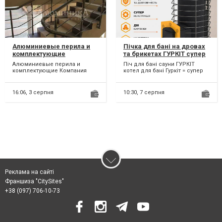
Алюминиевые перила и
Пічка для бані на дровах
комплектующие
та брикетах ГУРКІТ супер
піч
Алюминиевые перила и
Піч для бані сауни ГУРКІТ
комплектующие Компания
котел для бані Гуркіт = супер
предлагает широкий спектр
Піч для бані, сауни. Ця банна
услуг в сфере строительного
піч створен...
би...
16:06,
3 серпня
10:30,
7 серпня
Реклама на сайті
Франшиза "CitySites"
+38 (097) 706-10-73