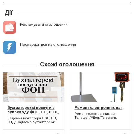
Дії
Рекламувати оголошення
Поскаржитись на оголошення
Схожі оголошення
Бухгалтерські послуги з
Ремонт електронних ваг
супроводу ФОП, ПП, СПД,
Ремонт електронних ваг
підприємців. Онлайн.
Телефон/Viber/Telegram:
Ведення бухгалтерії ФОП, ПП,
(096)015-56-77 Виконаємо
СПД: Надаємо бухгалтерські
ремонт торгівельних, аналі...
послуги з ведення та
здавання звітів для при...