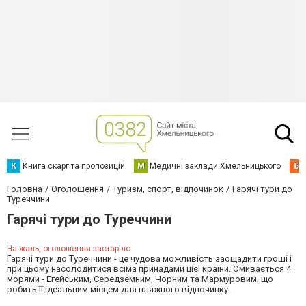
К
Книга скарг та пропозицій
М
Медичні заклади Хмельницького
Б
Головна
Оголошення
Туризм, спорт, відпочинок
Гарячі тури до
Туреччини
Гарячі тури до Туреччини
На жаль, оголошення застаріло
Гарячі тури до Туреччини - це чудова можливість заощадити гроші і
при цьому насолодитися всіма принадами цієї країни. Омивається 4
морями - Егейським, Середземним, Чорним та Мармуровим, що
робить її ідеальним місцем для пляжного відпочинку.