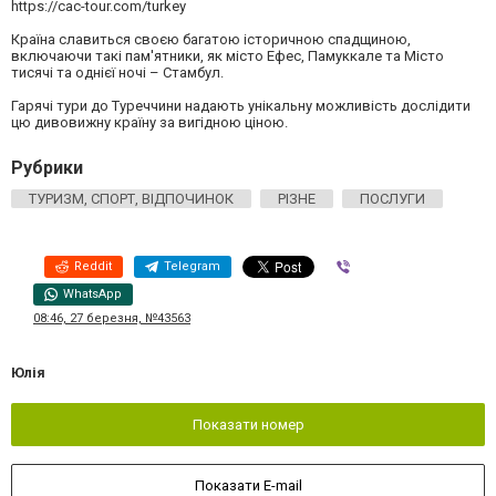
https://cac-tour.com/turkey
Країна славиться своєю багатою історичною спадщиною,
включаючи такі пам'ятники, як місто Ефес, Памуккале та Місто
тисячі та однієї ночі – Стамбул.
Гарячі тури до Туреччини надають унікальну можливість дослідити
цю дивовижну країну за вигідною ціною.
Рубрики
ТУРИЗМ, СПОРТ, ВІДПОЧИНОК
РІЗНЕ
ПОСЛУГИ
Reddit
Telegram
Viber
WhatsApp
08:46, 27 березня, №43563
Юлія
Показати номер
Показати E-mail