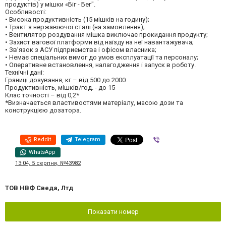
продуктів) у мішки «Біг - Бег".
Особливості:
• Висока продуктивність (15 мішків на годину);
• Тракт з нержавіючої сталі (на замовлення);
• Вентилятор роздування мішка виключає прокидання продукту;
• Захист вагової платформи від наїзду на неї навантажувача;
• Зв’язок з АСУ підприємства і офісом власника;
• Немає спеціальних вимог до умов експлуатації та персоналу;
• Оперативне встановлення, налагодження і запуск в роботу.
Технічні дані:
Границі дозування, кг – від 500 до 2000
Продуктивність, мішків/год. - до 15
Клас точності – від 0,2*
*Визначається властивостями матеріалу, масою дози та
конструкцією дозатора.
Reddit
Telegram
Viber
WhatsApp
13:04, 5 серпня, №43982
ТОВ НВФ Сведа, Лтд
Показати номер