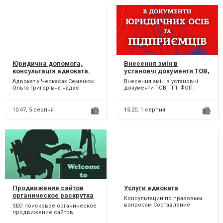
Юридична допомога,
Внесення змін в
консультація адвоката.
установчі документи ТОВ,
ПП, ФОП (недорого)
Адвокат у Черкасах Семенюк
Внесення змін в установчі
Ольга Григорівна надає
документи ТОВ, ПП, ФОП:
юридичну допомогу,
Терміново проведемо зміни
консультацію та супровід з...
до установчих документі...
10:47,
5 серпня
15:20,
1 серпня
Продвижение сайтов
Услуги адвоката
органическое раскрутка
Консультации по правовым
сайта
вопросам Составление
SEO поисковое органическое
юридических документов
продвижение сайтов,
Представительство в суде
раскрутка сайта – это