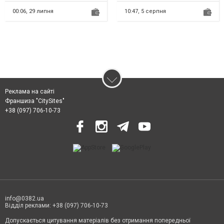
Пре...
комплекс действий интернет-
марк...
00:06,
29 липня
10:47,
5 серпня
Реклама на сайті
Франшиза "CitySites"
+38 (097) 706-10-73
info@0382.ua
Відділ реклами: +38 (097) 706-10-73
Допускається цитування матеріалів без отримання попередньої