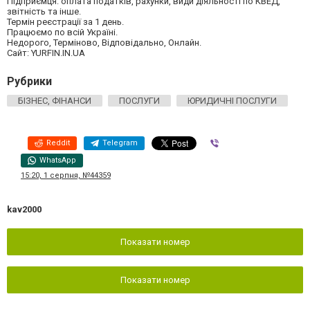
Підприємця: оплата податків, рахунки, види діяльності по КВЕД,
звітність та інше.
Термін реєстрації за 1 день.
Працюємо по всій Україні.
Недорого, Терміново, Відповідально, Онлайн.
Сайт: YURFIN.IN.UA
Рубрики
БІЗНЕС, ФІНАНСИ
ПОСЛУГИ
ЮРИДИЧНІ ПОСЛУГИ
Reddit
Telegram
Viber
WhatsApp
15:20, 1 серпня, №44359
kav2000
Показати номер
Показати номер