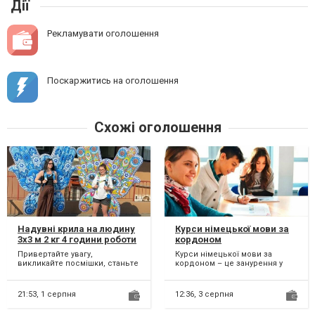
Дії
Рекламувати оголошення
Поскаржитись на оголошення
Схожі оголошення
Надувні крила на людину
Курси німецької мови за
3х3 м 2 кг 4 години роботи
кордоном
на одному заряді
Привертайте увагу,
Курси німецької мови за
викликайте посмішки, станьте
кордоном – це занурення у
центром свята з надувними
мовне середовище та
крилами компанії Слон. На...
покращення своїх навичок
спілк...
21:53,
1 серпня
12:36,
3 серпня