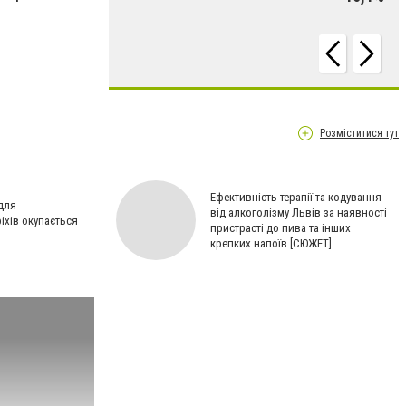
Розміститися тут
Ефективність терапії та кодування
для
від алкоголізму Львів за наявності
іхів окупається
пристрасті до пива та інших
крепких напоїв [СЮЖЕТ]