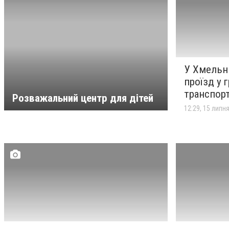
24 липня
перетворили "купівлю"
пального на донати для
ЗСУ
Уродженець Кам’янця-
23:24
У Хмельн
21 липня
Подільського Михайло
проїзд у
Драпатий став
транспорт
Розважальний центр для дітей
головнокомандувачем
12:29, 15 липн
Збройних Сил України
Хмельницьким батькам на
11:00
21 липня
замітку: де шукати
оригінальну продукцію Kite
до нового навчального
року
НОВИНИ КОМПАНІЙ
Ветеранів запрошують на
13:53