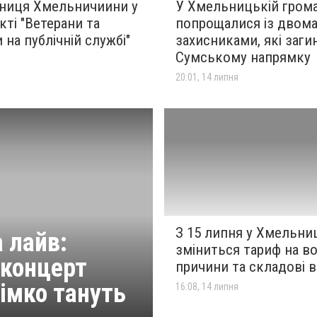
ниця Хмельничиини у
У Хмельницькій грома
ті "Ветерани та
попрощалися із двом
 на публічній службі"
захисниками, які заги
Сумському напрямку
я
20:01, 14 липня
З 15 липня у Хмельн
 лайв:
зміниться тариф на во
 концерт
причини та складові в
імко тануть
16:08, 14 липня