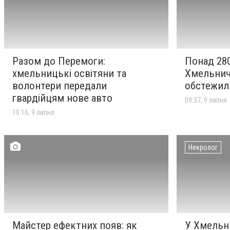
Разом до Перемоги:
Понад 280
хмельницькі освітяни та
Хмельнич
волонтери передали
обстежили
гвардійцям нове авто
09:37, 9 липня
10:16, 9 липня
Некролог
Майстер ефектних появ: як
У Хмельн