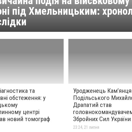
ичайна подія на військовому
оні під Хмельницьким: хронол
слідки
іагностика та
Уродженець Кам’янця
ні обстеження: у
Подільського Михайл
цькому
Драпатий став
линному центрі
головнокомандуваче
ав новий томограф
Збройних Сил України
я
23:24, 21 липня