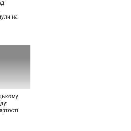
ді
а
нули на
ицькому
ду:
артості