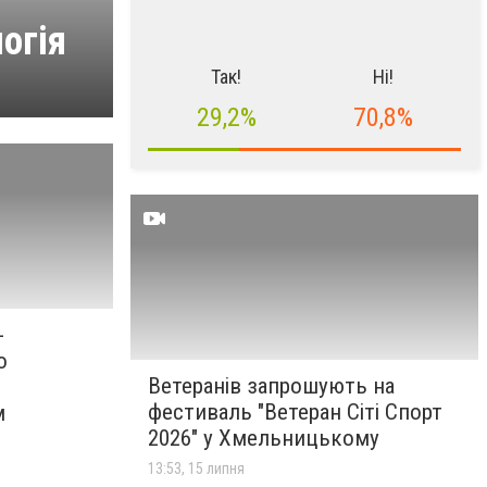
огія
Так!
Ні!
29,2%
70,8%
-
о
Ветеранів запрошують на
фестиваль "Ветеран Сіті Спорт
м
2026" у Хмельницькому
13:53, 15 липня