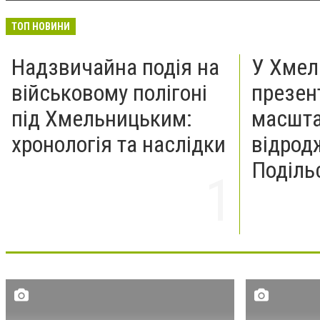
ТОП НОВИНИ
Надзвичайна подія на
У Хмел
військовому полігоні
презен
під Хмельницьким:
масшта
хронологія та наслідки
відрод
Поділь