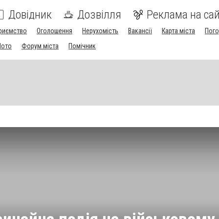
Довідник
Дозвілля
Реклама на сай
риємство
Оголошення
Нерухомість
Вакансії
Карта міста
Пог
Мото
Форум міста
Помічник