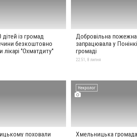
 дітей із громад
Добровільна пожежна
чини безкоштовно
запрацювала у Понінк
 лікарі "Охматдиту"
громаді
22:51, 8 липня
Некролог
ицькому поховали
Хмельницька громада