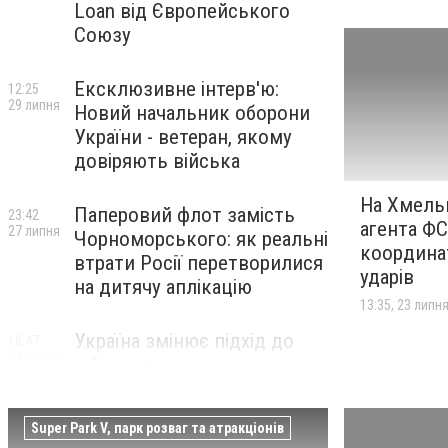
Loan від Європейського
Союзу
Ексклюзивне інтерв'ю:
12:25
29 липня
Новий начальник оборони
України - ветеран, якому
довіряють війська
На Хмель
Паперовий флот замість
23:42
агента ФС
27 липня
Чорноморського: як реальні
координа
втрати Росії перетворилися
ударів
на дитячу аплікацію
13:35, 23 липн
Україна змінює підхід до
18:47
24 липня
війни: ставка на
технологічну перевагу
Super Park V, парк розваг та атракціонів
Добродії в Севастополі
18:40