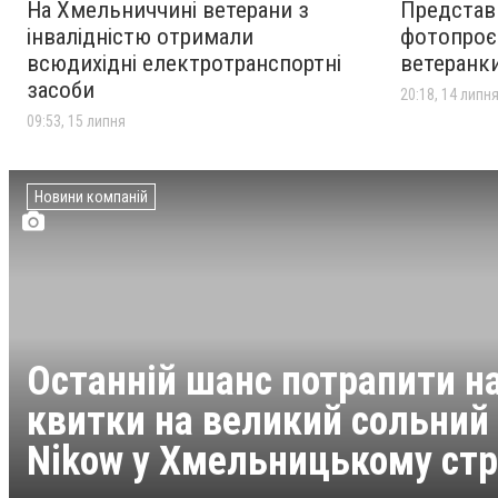
На Хмельниччині ветерани з
Представ
15 липня
фестиваль "Ветеран Сіті
інвалідністю отримали
фотопроєк
Спорт 2026" у
всюдихідні електротранспортні
ветеранки
Хмельницькому
засоби
20:18, 14 липн
09:53, 15 липня
У Хмельницькому
12:29
15 липня
подорожчає проїзд у
громадському транспорті
Новини компаній
Останній шанс потрапити на
квитки на великий сольний
Nikow у Хмельницькому стр