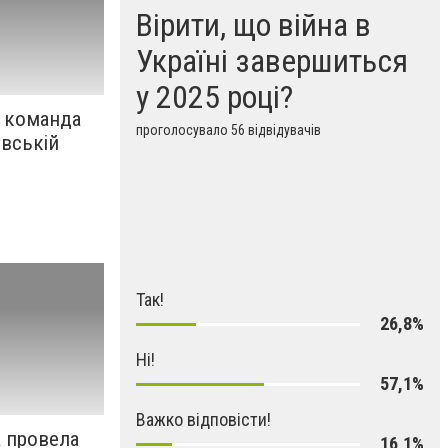
Вірити, що війна в
Україні завершиться
у 2025 році?
 команда
проголосувало 56 відвідувачів
івській
Так!
26,8%
Ні!
57,1%
Важко відповісти!
 провела
16,1%