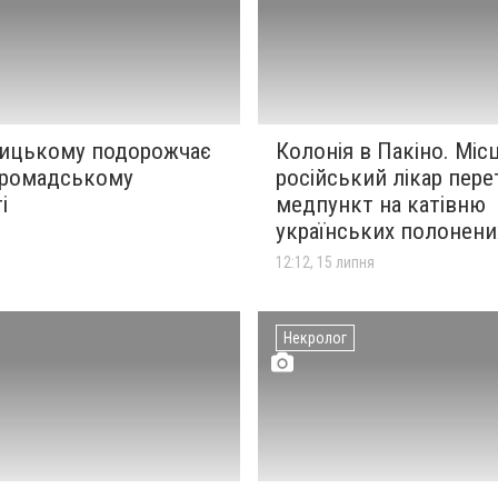
ицькому подорожчає
Колонія в Пакіно. Місц
 громадському
російський лікар пер
і
медпункт на катівню
українських полонени
я
12:12, 15 липня
Некролог