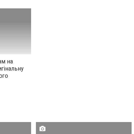
ам на
игінальну
ого