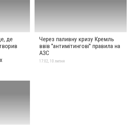
е, де
Через паливну кризу Кремль
етворив
ввів "антимітингові" правила на
АЗС
х
17:02, 10 липня