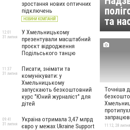
Надзв
зростання нових оптичних
поліг
підключень
та на
НОВИНИ КОМПАНІЙ
У Хмельницькому
12:01
31 липня
презентували масштабний
проєкт відродження
Подільського танцю
Писати, знімати та
11:37
31 липня
комунікувати: у
Хмельницькому
Точніша д
запускають безкоштовний
безкоштов
курс "Юний журналіст" для
Хмельни
дітей
протипух
запрацюв
Україна отримала 3,47 млрд
09:41
31 липня
євро у межах Ukraine Support
11:12, 28 липн