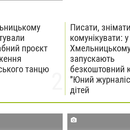
ьницькому
Писати, знімати
тували
комунікувати: у
бний проєкт
Хмельницьком
ження
запускають
ського танцю
безкоштовний 
"Юний журналіс
дітей