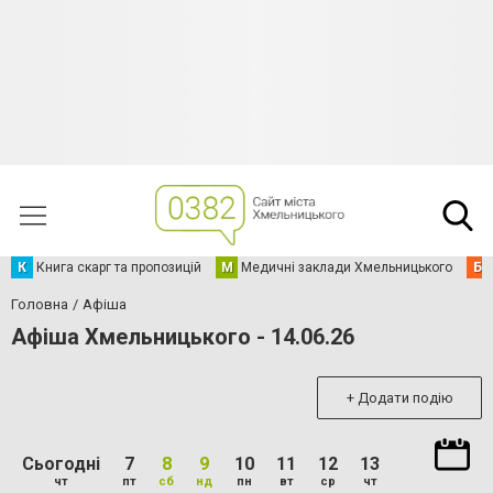
К
Книга скарг та пропозицій
М
Медичні заклади Хмельницького
Б
Головна
Афіша
Афіша Хмельницького - 14.06.26
+ Додати подію
Сьогодні
7
8
9
10
11
12
13
чт
пт
сб
нд
пн
вт
ср
чт