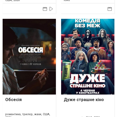
США, 2026
Кіно
Обсесія
Дуже страшне кіно
романтика, трилер, жахи, США,