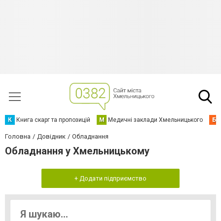
К
Книга скарг та пропозицій
М
Медичні заклади Хмельницького
Б
Головна
Довідник
Обладнання
Обладнання у Хмельницькому
+ Додати підприємство