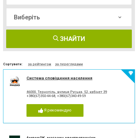
ЗНАЙТИ
Сортувати:
за рейтингом
за переглядами
Система сповіщення населення
46000, Тернопiль, вулиця Руська, 52, кабінет 39
+380(67)350-44-68
,
+380(67)340-49-59
Я рекомендую
АмперОК, магазин електротехніки ,