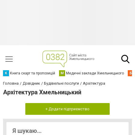
К
Книга скарг та пропозицій
М
Медичні заклади Хмельницького
Б
Головна
Довідник
Будівельні послуги
Архітектура
Архітектура Хмельницький
+ Додати підприємство