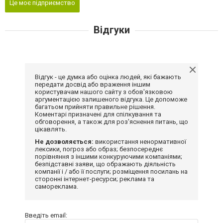
Це моє підприємство
Відгуки
Відгук - це думка або оцінка людей, які бажають
передати досвід або враження іншим
користувачам нашого сайту з обов'язковою
аргументацією залишеного відгука. Це допоможе
багатьом прийняти правильне рішення.
Коментарі призначені для спілкування та
обговорення, а також для роз'яснення питань, що
цікавлять.
Не дозволяється:
використання ненормативної
лексики, погроз або образ; безпосереднє
порівняння з іншими конкуруючими компаніями;
безпідставні заяви, що ображають діяльність
компанії і / або її послуги; розміщення посилань на
сторонні інтернет-ресурси; реклама та
самореклама.
Введіть email: