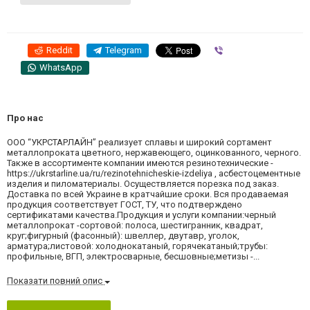
Reddit
Telegram
Viber
WhatsApp
Про нас
ООО “УКРСТАРЛАЙН” реализует сплавы и широкий сортамент
металлопроката цветного, нержавеющего, оцинкованного, черного.
Также в ассортименте компании имеются резинотехнические -
https://ukrstarline.ua/ru/rezinotehnicheskie-izdeliya , асбестоцементные
изделия и пиломатериалы. Осуществляется порезка под заказ.
Доставка по всей Украине в кратчайшие сроки. Вся продаваемая
продукция соответствует ГОСТ, ТУ, что подтверждено
сертификатами качества.Продукция и услуги компании:черный
металлопрокат -сортовой: полоса, шестигранник, квадрат,
круг;фигурный (фасонный): швеллер, двутавр, уголок,
арматура;листовой: холоднокатаный, горячекатаный;трубы:
профильные, ВГП, электросварные, бесшовные;метизы -...
Показати повний опис