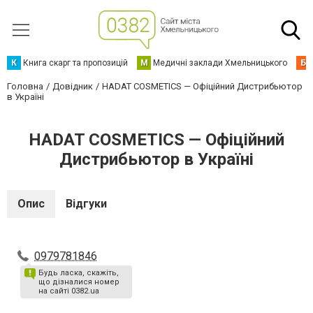
К
Книга скарг та пропозицій
М
Медичні заклади Хмельницького
Б
Головна
Довідник
HADAT COSMETICS — Офіційний Дистрибьютор
в Україні
HADAT COSMETICS — Офіційний
Дистрибьютор в Україні
Опис
Відгуки
0979781846
Будь ласка, скажіть,
що дізналися номер
на сайті 0382.ua