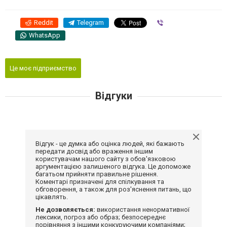
Reddit
Telegram
Viber
WhatsApp
Це моє підприємство
Відгуки
Відгук - це думка або оцінка людей, які бажають
передати досвід або враження іншим
користувачам нашого сайту з обов'язковою
аргументацією залишеного відгука. Це допоможе
багатьом прийняти правильне рішення.
Коментарі призначені для спілкування та
обговорення, а також для роз'яснення питань, що
цікавлять.
Не дозволяється:
використання ненормативної
лексики, погроз або образ; безпосереднє
порівняння з іншими конкуруючими компаніями;