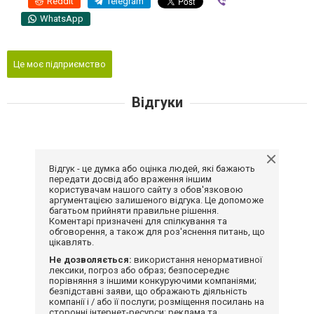
Reddit
Telegram
Viber
WhatsApp
Це моє підприємство
Відгуки
Відгук - це думка або оцінка людей, які бажають
передати досвід або враження іншим
користувачам нашого сайту з обов'язковою
аргументацією залишеного відгука. Це допоможе
багатьом прийняти правильне рішення.
Коментарі призначені для спілкування та
обговорення, а також для роз'яснення питань, що
цікавлять.
Не дозволяється:
використання ненормативної
лексики, погроз або образ; безпосереднє
порівняння з іншими конкуруючими компаніями;
безпідставні заяви, що ображають діяльність
компанії і / або її послуги; розміщення посилань на
сторонні інтернет-ресурси; реклама та