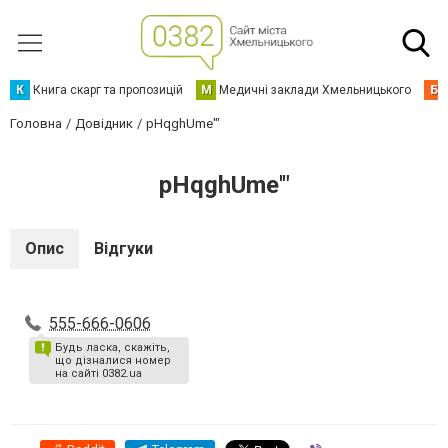
К
Книга скарг та пропозицій
М
Медичні заклади Хмельницького
Б
Головна
Довідник
pHqghUme'"
pHqghUme'"
Опис
Відгуки
555-666-0606
Будь ласка, скажіть,
що дізналися номер
на сайті 0382.ua