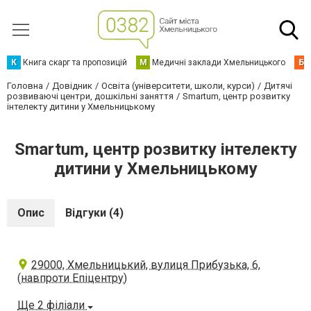
К
Книга скарг та пропозицій
М
Медичні заклади Хмельницького
Б
Головна
Довідник
Освіта (університети, школи, курси)
Дитячі
розвиваючі центри, дошкільні заняття
Smartum, центр розвитку
інтелекту дитини у Хмельницькому
Smartum, центр розвитку інтелекту
дитини у Хмельницькому
Опис
Відгуки (4)
29000, Хмельницький, вулиця Прибузька, 6,
(навпроти Епіцентру)
Ще 2 філіали