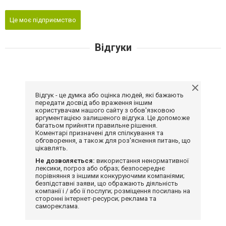
Це моє підприємство
Відгуки
Відгук - це думка або оцінка людей, які бажають
передати досвід або враження іншим
користувачам нашого сайту з обов'язковою
аргументацією залишеного відгука. Це допоможе
багатьом прийняти правильне рішення.
Коментарі призначені для спілкування та
обговорення, а також для роз'яснення питань, що
цікавлять.
Не дозволяється:
використання ненормативної
лексики, погроз або образ; безпосереднє
порівняння з іншими конкуруючими компаніями;
безпідставні заяви, що ображають діяльність
компанії і / або її послуги; розміщення посилань на
сторонні інтернет-ресурси; реклама та
самореклама.