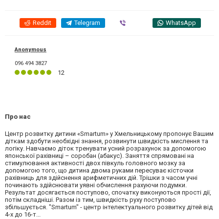
Reddit
Telegram
Viber
WhatsApp
Anonymous
096 494 3827
12
Про нас
Центр розвитку дитини «Smartum» у Хмельницькому пропонує Вашим
діткам здобути необхідні знання, розвинути швидкість мислення та
логіку. Навчаємо діток тренувати усний розрахунок за допомогою
японської рахівниці – соробан (абакус). Заняття спрямовані на
стимулювання активності двох півкуль головного мозку за
допомогою того, що дитина двома руками пересуває кісточки
рахівниць для здійснення арифметичних дій. Трішки з часом учні
починають здійснювати уявні обчислення рахуючи подумки.
Результат досягається поступово, спочатку виконуються прості дії,
потім складніші. Разом із тим, швидкість руху поступово
збільшується. "Smartum" - центр інтелектуального розвитку дітей від
4-х до 16-т...