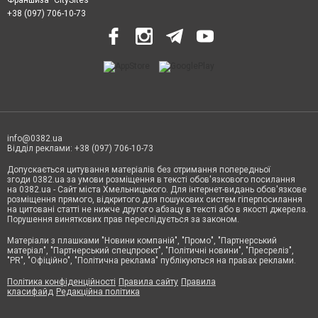
+38 (097) 706-10-73
info@0382.ua
Відділ реклами: +38 (097) 706-10-73
Допускається цитування матеріалів без отримання попередньої
згоди 0382.ua за умови розміщення в тексті обов'язкового посилання
на 0382.ua - Сайт міста Хмельницького. Для інтернет-видань обов'язкове
розміщення прямого, відкритого для пошукових систем гіперпосилання
на цитовані статті не нижче другого абзацу в тексті або в якості джерела.
Порушення виняткових прав переслідується за законом.
Матеріали з плашками
"Новини компаній", "Промо", "Партнерський
матеріал", "Партнерський спецпроєкт", "Політичні новини", "Пресреліз",
"PR", "Офіційно", "Політична реклама" публікуються на правах реклами.
Політика конфіденційності
Правила сайту
Правила
класифайд
Редакційна політика