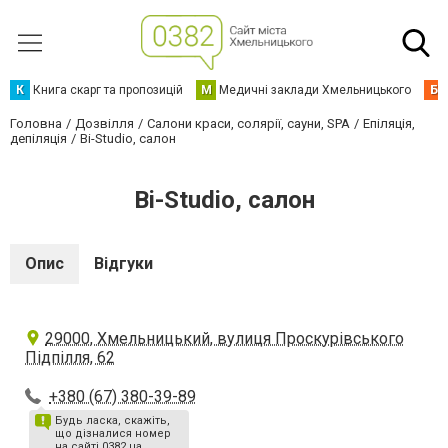
К
Книга скарг та пропозицій
М
Медичні заклади Хмельницького
Б
Головна
Дозвілля
Салони краси, солярії, сауни, SPA
Епіляція,
депіляція
Bi-Studio, салон
Bi-Studio, салон
Опис
Відгуки
29000, Хмельницький, вулиця Проскурівського
Підпілля, 62
+380 (67) 380-39-89
Будь ласка, скажіть,
що дізналися номер
на сайті 0382.ua