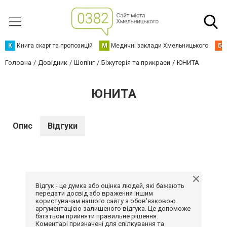
К
Книга скарг та пропозицій
М
Медичні заклади Хмельницького
Б
Головна
Довідник
Шопінг
Біжутерія та прикраси
ЮНИТА
ЮНИТА
Опис
Відгуки
Відгук - це думка або оцінка людей, які бажають
передати досвід або враження іншим
користувачам нашого сайту з обов'язковою
аргументацією залишеного відгука. Це допоможе
багатьом прийняти правильне рішення.
Коментарі призначені для спілкування та