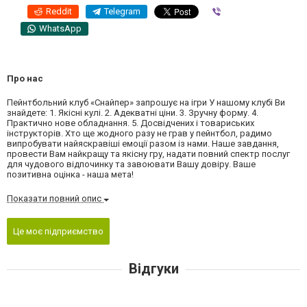
Reddit
Telegram
Viber
WhatsApp
Про нас
Пейнтбольний клуб «Снайпер» запрошує на ігри У нашому клубі Ви
знайдете: 1. Якісні кулі. 2. Адекватні ціни. 3. Зручну форму. 4.
Практично нове обладнання. 5. Досвідчених і товариських
інструкторів. Хто ще жодного разу не грав у пейнтбол, радимо
випробувати найяскравіші емоції разом із нами. Наше завдання,
провести Вам найкращу та якісну гру, надати повний спектр послуг
для чудового відпочинку та завоювати Вашу довіру. Ваше
позитивна оцінка - наша мета!
Показати повний опис
Це моє підприємство
Відгуки