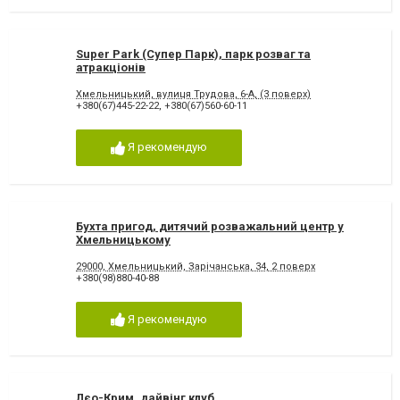
Super Park (Супер Парк), парк розваг та
атракціонів
Хмельницький, вулиця Трудова, 6-А, (3 поверх)
+380(67)445-22-22
,
+380(67)560-60-11
Я рекомендую
Бухта пригод, дитячий розважальний центр у
Хмельницькому
29000, Хмельницький, Зарічанська, 34, 2 поверх
+380(98)880-40-88
Я рекомендую
Лєо-Крим, дайвінг клуб