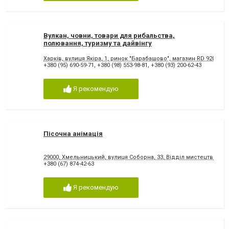
Вулкан, човни, товари для рибальства,
полювання, туризму та дайвінгу
Харків, вулиця Якіра, 1, ринок "Барабашово", магазин RD 920
+380 (95) 690-59-71
,
+380 (98) 553-98-81
,
+380 (93) 200-62-43
Я рекомендую
Пісочна анімація
29000, Хмельницький, вулиця Соборна, 33, Відділ мистецтв обла
+380 (67) 874-42-63
Я рекомендую