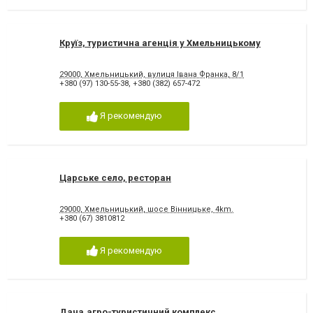
Круїз, туристична агенція у Хмельницькому
29000, Хмельницький, вулиця Івана Франка, 8/1
+380 (97) 130-55-38
,
+380 (382) 657-472
Я рекомендую
Царське село, ресторан
29000, Хмельницький, шосе Вінницьке, 4km.
+380 (67) 3810812
Я рекомендую
Дача,агро-туристичний комплекс