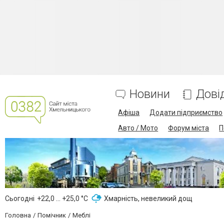
Новини
Дові
Афіша
Додати підприємство
Авто / Мото
Форум міста
П
Сьогодні
+22,0 ... +25,0 °С
Хмарність, невеликий дощ
Головна
Помічник
Меблі