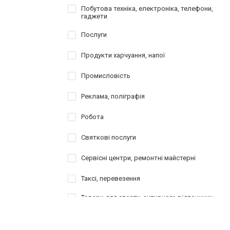
Побутова техніка, електроніка, телефони,
гаджети
Послуги
Продукти харчуання, напої
Промисловість
Реклама, поліграфія
Робота
Святкові послуги
Сервісні центри, ремонтні майстерні
Таксі, перевезення
Товари для спорту, активного відпочинку,
туризму
Шопінг