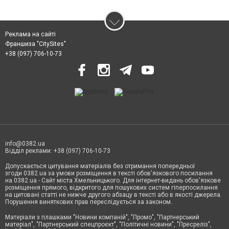
Реклама на сайті
Франшиза "CitySites"
+38 (097) 706-10-73
info@0382.ua
Відділ реклами: +38 (097) 706-10-73
Допускається цитування матеріалів без отримання попередньої
згоди 0382.ua за умови розміщення в тексті обов'язкового посилання
на 0382.ua - Сайт міста Хмельницького. Для інтернет-видань обов'язкове
розміщення прямого, відкритого для пошукових систем гіперпосилання
на цитовані статті не нижче другого абзацу в тексті або в якості джерела.
Порушення виняткових прав переслідується за законом.
Матеріали з плашками
"Новини компаній", "Промо", "Партнерський
матеріал", "Партнерський спецпроєкт", "Політичні новини", "Пресреліз",