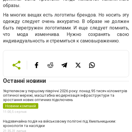
образы.
На многих вещах есть логотипы брендов. Но носить эту
одежду следует очень аккуратно. В образе не должен
быть перегружен логотипами. И еще следует помнить,
что мода изменчива. Нужно сохранять свою
индивидуальность и стремиться к самовыражению.
Останні новини
Укртелеком у першому півріччі 2026 року: понад 95 тисяч кілометрів
оптичної мережі, масштабна модернізація інфраструктури та
зростання нових оптичних підключень
Новини компаній
11:00,
5 серпня
Надзвичайна подія на військовому полігоні під Хмельницьким:
хронологія та наслідки
21:35,
31 липня