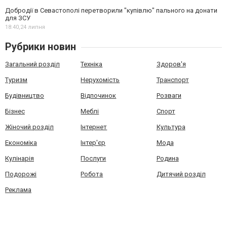
Добродії в Севастополі перетворили "купівлю" пального на донати
для ЗСУ
18:40,
24 липня
Рубрики новин
Загальний розділ
Техніка
Здоров'я
Туризм
Нерухомість
Транспорт
Будівництво
Відпочинок
Розваги
Бізнес
Меблі
Спорт
Жіночий розділ
Інтернет
Культура
Економіка
Інтер'єр
Мода
Кулінарія
Послуги
Родина
Подорожі
Робота
Дитячий розділ
Реклама