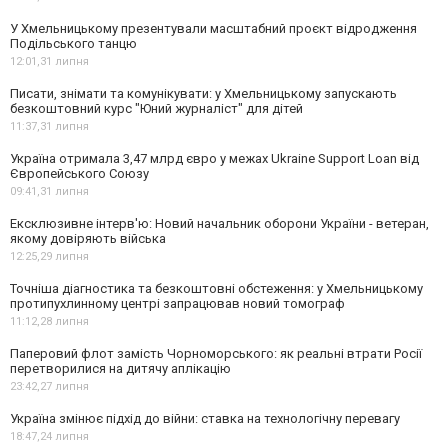
У Хмельницькому презентували масштабний проєкт відродження
Подільського танцю
12:01,
31 липня
Писати, знімати та комунікувати: у Хмельницькому запускають
безкоштовний курс "Юний журналіст" для дітей
11:37,
31 липня
Україна отримала 3,47 млрд євро у межах Ukraine Support Loan від
Європейського Союзу
09:41,
31 липня
Ексклюзивне інтерв'ю: Новий начальник оборони України - ветеран,
якому довіряють війська
12:25,
29 липня
Точніша діагностика та безкоштовні обстеження: у Хмельницькому
протипухлинному центрі запрацював новий томограф
11:12,
28 липня
Паперовий флот замість Чорноморського: як реальні втрати Росії
перетворилися на дитячу аплікацію
23:42,
27 липня
Україна змінює підхід до війни: ставка на технологічну перевагу
18:47,
24 липня