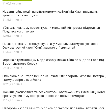
11:00,
5 серпня
Надзвичайна подія на військовому полігоні під Хмельницьким:
хронологія та наслідки
21:35,
31 липня
У Хмельницькому презентували масштабний проєкт відродження
Подільського танцю
12:01,
31 липня
Писати, знімати та комунікувати: у Хмельницькому запускають
безкоштовний курс "Юний журналіст" для дітей
11:37,
31 липня
Україна отримала 3,47 млрд євро у межах Ukraine Support Loan від
Європейського Союзу
09:41,
31 липня
Ексклюзивне інтерв'ю: Новий начальник оборони України - ветеран,
якому довіряють війська
12:25,
29 липня
Точніша діагностика та безкоштовні обстеження: у Хмельницькому
протипухлинному центрі запрацював новий томограф
11:12,
28 липня
Паперовий флот замість Чорноморського: як реальні втрати Росії