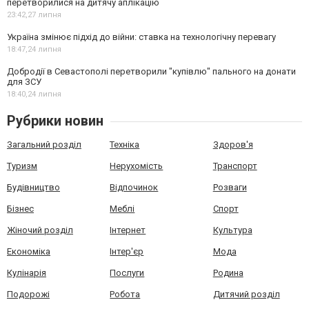
перетворилися на дитячу аплікацію
23:42,
27 липня
Україна змінює підхід до війни: ставка на технологічну перевагу
18:47,
24 липня
Добродії в Севастополі перетворили "купівлю" пального на донати
для ЗСУ
18:40,
24 липня
Рубрики новин
Загальний розділ
Техніка
Здоров'я
Туризм
Нерухомість
Транспорт
Будівництво
Відпочинок
Розваги
Бізнес
Меблі
Спорт
Жіночий розділ
Інтернет
Культура
Економіка
Інтер'єр
Мода
Кулінарія
Послуги
Родина
Подорожі
Робота
Дитячий розділ