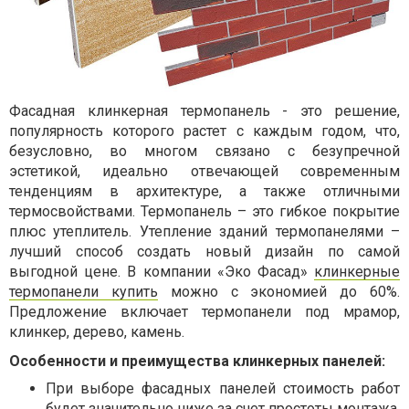
Фасадная клинкерная термопанель - это решение,
популярность которого растет с каждым годом, что,
безусловно, во многом связано с безупречной
эстетикой, идеально отвечающей современным
тенденциям в архитектуре, а также отличными
термосвойствами. Термопанель – это гибкое покрытие
плюс утеплитель. Утепление зданий термопанелями –
лучший способ создать новый дизайн по самой
выгодной цене. В компании «Эко Фасад»
клинкерные
термопанели купить
можно с экономией до 60%.
Предложение включает термопанели под мрамор,
клинкер, дерево, камень.
Особенности и преимущества клинкерных панелей:
При выборе фасадных панелей стоимость работ
будет значительно ниже за счет простоты монтажа.