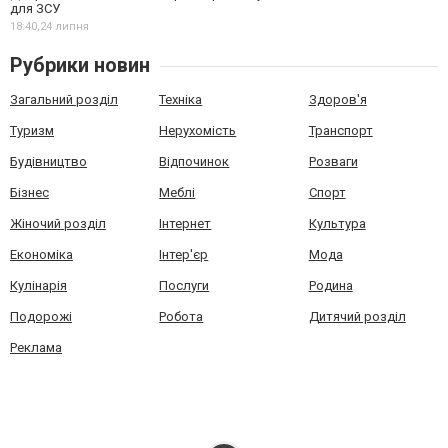
для ЗСУ
18:40,
24 липня
Рубрики новин
Загальний розділ
Техніка
Здоров'я
Туризм
Нерухомість
Транспорт
Будівництво
Відпочинок
Розваги
Бізнес
Меблі
Спорт
Жіночий розділ
Інтернет
Культура
Економіка
Інтер'єр
Мода
Кулінарія
Послуги
Родина
Подорожі
Робота
Дитячий розділ
Реклама