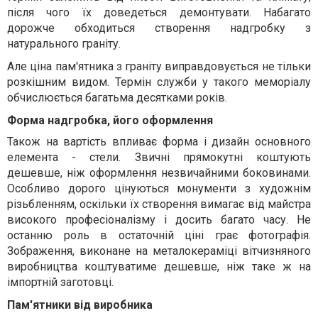
після чого їх доведеться демонтувати. Набагато
дорожче обходиться створення надгробку з
натурального граніту.
Але ціна пам'ятника з граніту виправдовується не тільки
розкішним видом. Термін служби у такого меморіалу
обчислюється багатьма десятками років.
Форма надгробка, його оформлення
Також на вартість впливає форма і дизайн основного
елемента - стели. Звичні прямокутні коштують
дешевше, ніж оформлення незвичайними боковинами.
Особливо дорого цінуються монументи з художнім
різьбленням, оскільки їх створення вимагає від майстра
високого професіоналізму і досить багато часу. Не
останню роль в остаточній ціні грає фотографія.
Зображення, виконане на металокераміці вітчизняного
виробництва коштуватиме дешевше, ніж таке ж на
імпортній заготовці.
Пам'ятники від виробника