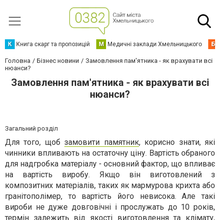
К
Книга скарг та пропозицій
М
Медичні заклади Хмельницького
Б
Головна
Бізнес новини
Замовлення пам'ятника - як врахувати всі
нюанси?
Замовлення пам'ятника - як врахувати всі
нюанси?
Загальний розділ
Для того, щоб
замовити памятник
, корисно знати, які
чинники впливають на остаточну ціну. Вартість обраного
для надгробка матеріалу - основний фактор, що впливає
на вартість виробу. Якщо він виготовлений з
композитних матеріалів, таких як мармурова крихта або
гранітополімер, то вартість його невисока. Але такі
вироби не дуже довговічні і прослужать до 10 років,
термін залежить від якості виготовлення та клімату,