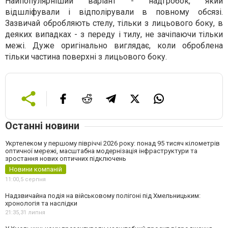
Найпопулярніший варіант - надгробок, який
відшліфували і відполірували в повному обсязі.
Зазвичай обробляють стелу, тільки з лицьового боку, в
деяких випадках - з переду і тилу, не зачіпаючи тільки
межі. Дуже оригінально виглядає, коли оброблена
тільки частина поверхні з лицьового боку.
Останні новини
Укртелеком у першому півріччі 2026 року: понад 95 тисяч кілометрів
оптичної мережі, масштабна модернізація інфраструктури та
зростання нових оптичних підключень
Новини компаній
11:00,
5 серпня
Надзвичайна подія на військовому полігоні під Хмельницьким:
хронологія та наслідки
21:35,
31 липня