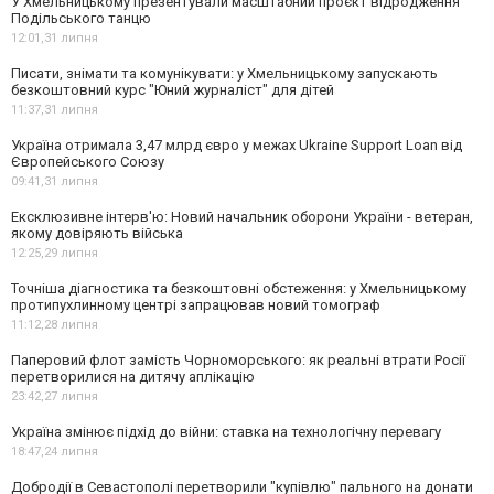
У Хмельницькому презентували масштабний проєкт відродження
Подільського танцю
12:01,
31 липня
Писати, знімати та комунікувати: у Хмельницькому запускають
безкоштовний курс "Юний журналіст" для дітей
11:37,
31 липня
Україна отримала 3,47 млрд євро у межах Ukraine Support Loan від
Європейського Союзу
09:41,
31 липня
Ексклюзивне інтерв'ю: Новий начальник оборони України - ветеран,
якому довіряють війська
12:25,
29 липня
Точніша діагностика та безкоштовні обстеження: у Хмельницькому
протипухлинному центрі запрацював новий томограф
11:12,
28 липня
Паперовий флот замість Чорноморського: як реальні втрати Росії
перетворилися на дитячу аплікацію
23:42,
27 липня
Україна змінює підхід до війни: ставка на технологічну перевагу
18:47,
24 липня
Добродії в Севастополі перетворили "купівлю" пального на донати