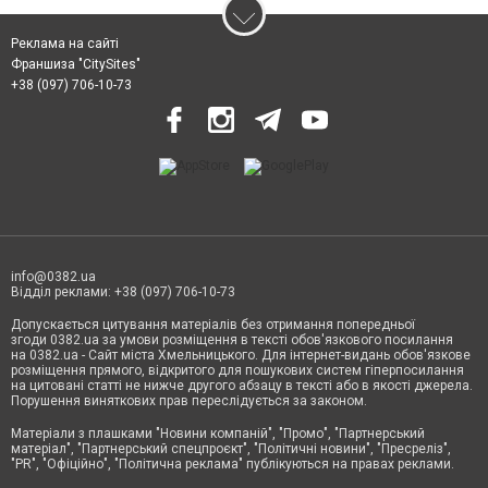
Реклама на сайті
Франшиза "CitySites"
+38 (097) 706-10-73
info@0382.ua
Відділ реклами: +38 (097) 706-10-73
Допускається цитування матеріалів без отримання попередньої
згоди 0382.ua за умови розміщення в тексті обов'язкового посилання
на 0382.ua - Сайт міста Хмельницького. Для інтернет-видань обов'язкове
розміщення прямого, відкритого для пошукових систем гіперпосилання
на цитовані статті не нижче другого абзацу в тексті або в якості джерела.
Порушення виняткових прав переслідується за законом.
Матеріали з плашками
"Новини компаній", "Промо", "Партнерський
матеріал", "Партнерський спецпроєкт", "Політичні новини", "Пресреліз",
"PR", "Офіційно", "Політична реклама" публікуються на правах реклами.