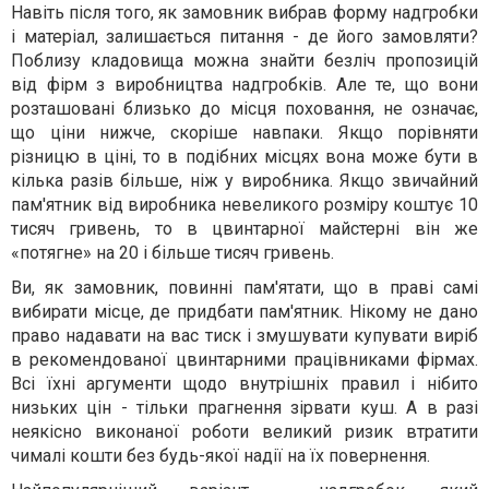
Навіть після того, як замовник вибрав форму надгробки
і матеріал, залишається питання - де його замовляти?
Поблизу кладовища можна знайти безліч пропозицій
від фірм з виробництва надгробків. Але те, що вони
розташовані близько до місця поховання, не означає,
що ціни нижче, скоріше навпаки. Якщо порівняти
різницю в ціні, то в подібних місцях вона може бути в
кілька разів більше, ніж у виробника. Якщо звичайний
пам'ятник від виробника невеликого розміру коштує 10
тисяч гривень, то в цвинтарної майстерні він же
«потягне» на 20 і більше тисяч гривень.
Ви, як замовник, повинні пам'ятати, що в праві самі
вибирати місце, де придбати пам'ятник. Нікому не дано
право надавати на вас тиск і змушувати купувати виріб
в рекомендованої цвинтарними працівниками фірмах.
Всі їхні аргументи щодо внутрішніх правил і нібито
низьких цін - тільки прагнення зірвати куш. А в разі
неякісно виконаної роботи великий ризик втратити
чималі кошти без будь-якої надії на їх повернення.