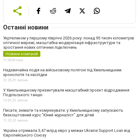
Останні новини
Укртелеком у першому півріччі 2026 року: понад 95 тисяч кілометрів
оптичної мережі, масштабна модернізація інфраструктури та
зростання нових оптичних підключень
Новини компаній
11:00,
Вчора
Надзвичайна подія на військовому полігоні під Хмельницьким:
хронологія та наслідки
21:35,
31 липня
У Хмельницькому презентували масштабний проєкт відродження
Подільського танцю
12:01,
31 липня
Писати, знімати та комунікувати: у Хмельницькому запускають
безкоштовний курс "Юний журналіст" для дітей
11:37,
31 липня
Україна отримала 3,47 млрд євро у межах Ukraine Support Loan від
Європейського Союзу