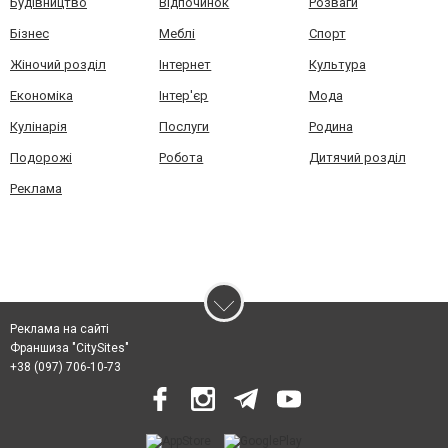
Будівництво
Відпочинок
Розваги
Бізнес
Меблі
Спорт
Жіночий розділ
Інтернет
Культура
Економіка
Інтер'єр
Мода
Кулінарія
Послуги
Родина
Подорожі
Робота
Дитячий розділ
Реклама
Реклама на сайті
Франшиза "CitySites"
+38 (097) 706-10-73