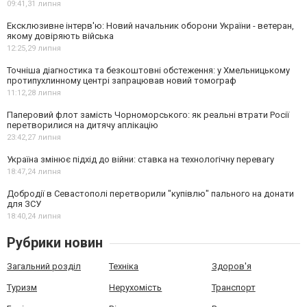
09:41,
31 липня
Ексклюзивне інтерв'ю: Новий начальник оборони України - ветеран,
якому довіряють війська
12:25,
29 липня
Точніша діагностика та безкоштовні обстеження: у Хмельницькому
протипухлинному центрі запрацював новий томограф
11:12,
28 липня
Паперовий флот замість Чорноморського: як реальні втрати Росії
перетворилися на дитячу аплікацію
23:42,
27 липня
Україна змінює підхід до війни: ставка на технологічну перевагу
18:47,
24 липня
Добродії в Севастополі перетворили "купівлю" пального на донати
для ЗСУ
18:40,
24 липня
Рубрики новин
Загальний розділ
Техніка
Здоров'я
Туризм
Нерухомість
Транспорт