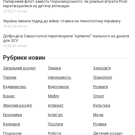
Паперовий флот замість Чорноморського: як реальні втрати Росії
перетворилися на дитячу аплікацію
23:42,
27 липня
Україна змінює підхід до війни: ставка на технологічну перевагу
18:47,
24 липня
Добродії в Севастополі перетворили "купівлю" пального на донати
для ЗСУ
18:40,
24 липня
Рубрики новин
Загальний розділ
Техніка
Здоров'я
Туризм
Нерухомість
Транспорт
Будівництво
Відпочинок
Розваги
Бізнес
Меблі
Спорт
Жіночий розділ
Інтернет
Культура
Економіка
Інтер'єр
Мода
Кулінарія
Послуги
Родина
Подорожі
Робота
Дитячий розділ