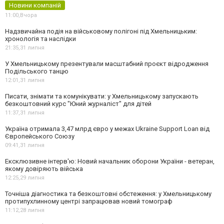
Новини компаній
11:00,
Вчора
Надзвичайна подія на військовому полігоні під Хмельницьким:
хронологія та наслідки
21:35,
31 липня
У Хмельницькому презентували масштабний проєкт відродження
Подільського танцю
12:01,
31 липня
Писати, знімати та комунікувати: у Хмельницькому запускають
безкоштовний курс "Юний журналіст" для дітей
11:37,
31 липня
Україна отримала 3,47 млрд євро у межах Ukraine Support Loan від
Європейського Союзу
09:41,
31 липня
Ексклюзивне інтерв'ю: Новий начальник оборони України - ветеран,
якому довіряють війська
12:25,
29 липня
Точніша діагностика та безкоштовні обстеження: у Хмельницькому
протипухлинному центрі запрацював новий томограф
11:12,
28 липня