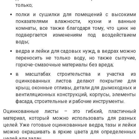
только;
полки и сушилки для помещений с высокими
показателями влажности, кухни и ванные
комнаты, все также благодаря тому, что цинк не
подвергается изменениям под воздействием
воды;
ведра и лейки для садовых нужд, в ведрах можно
переносить не только воду, но также сыпучие,
горюче-смазочные материалы без вреда;
в масштабах строительства и участка из
оцинкованных листов делают покрытие для
крыш, оконные отливы, детали для дымоходных и
вентиляционных конструкций, корпусы, элементы
фасада, строительные и рабочие инструменты.
Оцинкованные листы – это гибкий, пластичный
материал, который можно использовать для разных
целей. Уже готовые оцинкованные ведра, тазы и лейки
можно окрашивать в яркие цвета для определенных
целей или задач.