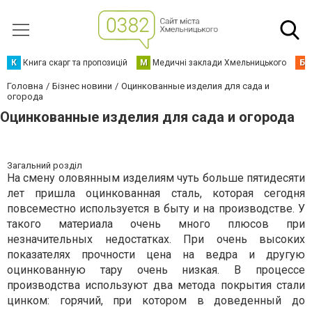
К
Книга скарг та пропозицій
М
Медичні заклади Хмельницького
Б
Головна
Бізнес новини
Оцинкованные изделия для сада и
огорода
Оцинкованные изделия для сада и огорода
Загальний розділ
На смену оловянным изделиям чуть больше пятидесяти
лет пришла оцинкованная сталь, которая сегодня
повсеместно используется в быту и на производстве. У
такого материала очень много плюсов при
незначительных недостатках. При очень высоких
показателях прочности цена на ведра и другую
оцинкованную тару очень низкая. В процессе
производства используют два метода покрытия стали
цинком: горячий, при котором в доведенный до