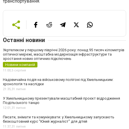
транспортування.
Останні новини
Укртелеком у першому півріччі 2026 року: понад 95 тисяч кілометрів
оптичної мережі, масштабна модернізація інфраструктури та
зростання нових оптичних підключень
Новини компаній
11:00,
5 серпня
Надзвичайна подія на військовому полігоні під Хмельницьким:
хронологія та наслідки
21:35,
31 липня
У Хмельницькому презентували масштабний проєкт відродження
Подільського танцю
12:01,
31 липня
Писати, знімати та комунікувати: у Хмельницькому запускають
безкоштовний курс "Юний журналіст" для дітей
11:37,
31 липня