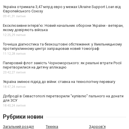
Україна отримала 3,47 млрд євро у межах Ukraine Support Loan від
Європейського Союзу
09:41,
31 липня
Ексклюзивне інтерв'ю: Новий начальник оборони України - ветеран,
якому довіряють війська
12:25,
29 липня
Точніша діагностика та безкоштовні обстеження: у Хмельницькому
протипухлинному центрі запрацював новий томограф
11:12,
28 липня
Паперовий флот замість Чорноморського: як реальні втрати Росії
перетворилися на дитячу аплікацію
23:42,
27 липня
Україна змінює підхід до війни: ставка на технологічну перевагу
18:47,
24 липня
Добродії в Севастополі перетворили "купівлю" пального на донати
для ЗСУ
18:40,
24 липня
Рубрики новин
Загальний розділ
Техніка
Здоров'я