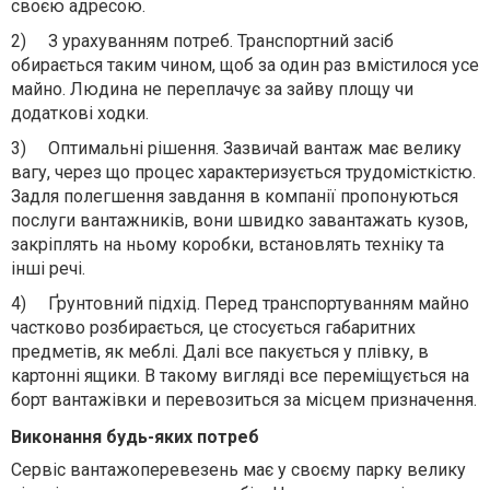
своєю адресою.
2)
З урахуванням потреб. Транспортний засіб
обирається таким чином, щоб за один раз вмістилося усе
майно. Людина не переплачує за зайву площу чи
додаткові ходки.
3)
Оптимальні рішення. Зазвичай вантаж має велику
вагу, через що процес характеризується трудомісткістю.
Задля полегшення завдання в компанії пропонуються
послуги вантажників, вони швидко завантажать кузов,
закріплять на ньому коробки, встановлять техніку та
інші речі.
4)
Ґрунтовний підхід. Перед транспортуванням майно
частково розбирається, це стосується габаритних
предметів, як меблі. Далі все пакується у плівку, в
картонні ящики. В такому вигляді все переміщується на
борт вантажівки и перевозиться за місцем призначення.
Виконання будь-яких потреб
Сервіс вантажоперевезень має у своєму парку велику