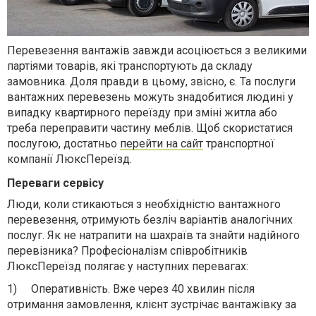
Перевезення вантажів завжди асоціюється з великими
партіями товарів, які транспортують да складу
замовника. Доля правди в цьому, звісно, є. Та послуги
вантажних перевезень можуть знадобитися людині у
випадку квартирного переїзду при зміні житла або
треба переправити частину меблів. Щоб скористатися
послугою, достатньо
перейти на сайт
транспортної
компанії ЛюксПереїзд.
Переваги сервісу
Люди, коли стикаються з необхідністю вантажного
перевезення, отримують безліч варіантів аналогічних
послуг. Як не натрапити на шахраїв та знайти надійного
перевізника? Професіоналізм співробітників
ЛюксПереїзд полягає у наступних перевагах:
1)
Оперативність. Вже через 40 хвилин після
отримання замовлення, клієнт зустрічає вантажівку за