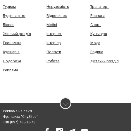
Туризм
Нерухомість
Транспорт
Будівництво
Відпочинок
Розваги
Бізнес
Меблі
Спорт
Жіночий розділ
Інтернет
Культура
Економіка
Інтер'єр
Мода
Кулінарія
Послуги
Родина
Подорожі
Робота
Дитячий розділ
Реклама
Реклама на сайті
Франшиза "CitySites"
+38 (097) 706-10-73