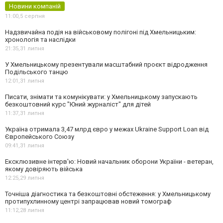
Новини компаній
11:00,
5 серпня
Надзвичайна подія на військовому полігоні під Хмельницьким:
хронологія та наслідки
21:35,
31 липня
У Хмельницькому презентували масштабний проєкт відродження
Подільського танцю
12:01,
31 липня
Писати, знімати та комунікувати: у Хмельницькому запускають
безкоштовний курс "Юний журналіст" для дітей
11:37,
31 липня
Україна отримала 3,47 млрд євро у межах Ukraine Support Loan від
Європейського Союзу
09:41,
31 липня
Ексклюзивне інтерв'ю: Новий начальник оборони України - ветеран,
якому довіряють війська
12:25,
29 липня
Точніша діагностика та безкоштовні обстеження: у Хмельницькому
протипухлинному центрі запрацював новий томограф
11:12,
28 липня