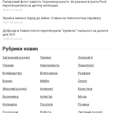
Паперовий флот замість Чорноморського: як реальні втрати Росії
перетворилися на дитячу аплікацію
23:42,
27 липня
Україна змінює підхід до війни: ставка на технологічну перевагу
18:47,
24 липня
Добродії в Севастополі перетворили "купівлю" пального на донати
для ЗСУ
18:40,
24 липня
Рубрики новин
Загальний розділ
Техніка
Здоров'я
Туризм
Нерухомість
Транспорт
Будівництво
Відпочинок
Розваги
Бізнес
Меблі
Спорт
Жіночий розділ
Інтернет
Культура
Економіка
Інтер'єр
Мода
Кулінарія
Послуги
Родина
Подорожі
Робота
Дитячий розділ