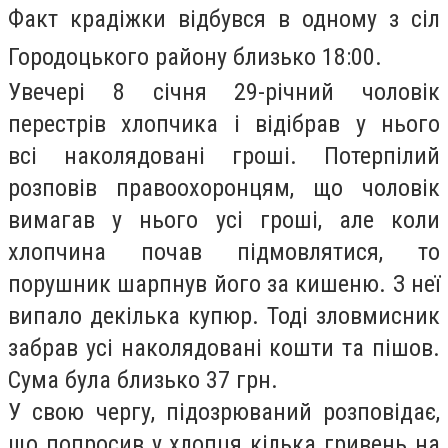
Факт крадіжки відбувся в одному з сіл
Городоцького району близько 18:00.
Увечері 8 січня 29-річний чоловік
перестрів хлопчика і відібрав у нього
всі наколядовані гроші. Потерпілий
розповів правоохоронцям, що чоловік
вимагав у нього усі гроші, але коли
хлопчина почав підмовлятися, то
порушник шарпнув його за кишеню. З неї
випало декілька купюр. Тоді зловмисник
забрав усі наколядовані кошти та пішов.
Сума була близько 37 грн.
У свою чергу, підозрюваний розповідає,
що попросив у хлопця кілька гривень на