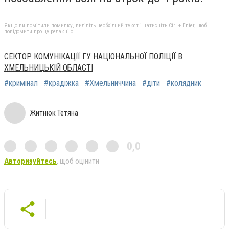
Якщо ви помітили помилку, виділіть необхідний текст і натисніть Ctrl + Enter, щоб
повідомити про це редакцію
СЕКТОР КОМУНІКАЦІЇ ГУ НАЦІОНАЛЬНОЇ ПОЛІЦІЇ В
ХМЕЛЬНИЦЬКІЙ ОБЛАСТІ
#кримінал
#крадіжка
#Хмельниччина
#діти
#колядник
Житнюк Тетяна
0,0
Авторизуйтесь
, щоб оцінити