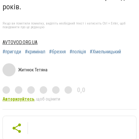
років.
Якщо ви помітили помилку, виділіть необхідний текст і натисніть Ctrl + Enter, щоб
повідомити про це редакцію
AVTOVOD.ORG.UA
#пригоди
#кримінал
#брехня
#поліція
#Хмельницький
Житнюк Тетяна
0,0
Авторизуйтесь
, щоб оцінити