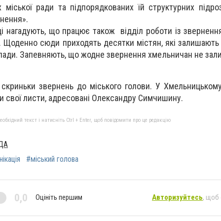
ах міської ради та підпорядкованих їй структурних підро
нення».
ді нагадують, що працює також відділ роботи із зверненн
18. Щоденно сюди приходять десятки містян, які залишають
влади. Запевняють, що жодне звернення хмельничан не зал
 скриньки звернень до міського голови. У Хмельницькому
и свої листи, адресовані Олександру Симчишину.
бхідний текст і натисніть Ctrl + Enter, щоб повідомити про це редакцію
ДА
ікація
#міський голова
0,0
Оцініть першим
Авторизуйтесь
, щоб