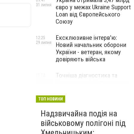
Україна отримала 3,47 млрд
09:41
31 липня
євро у межах Ukraine Support
Loan від Європейського
Союзу
Ексклюзивне інтерв'ю:
12:25
29 липня
Новий начальник оборони
України - ветеран, якому
довіряють війська
Точніша діагностика та
11:12
28 липня
безкоштовні обстеження: у
Хмельницькому
протипухлинному центрі
ТОП НОВИНИ
запрацював новий
томограф
Надзвичайна подія на
військовому полігоні під
Паперовий флот замість
23:42
Хмельницьким:
27 липня