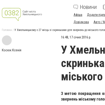
Новини
Афіша
Додати підп
Довідкова
Авто / 
Головна
У Хмельницькому є 27 місць зі скриньками для звернень до міського голо
16:48, 17 січня 2016 р.
У Хмельн
Косюк Ксенія
скринька
міського
З метою покращення ко
звернень міському голо