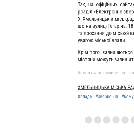
Так, на офіційних сайт
розділ «Електронне звер
У Хмельницькій міськра
що на вулиці Гагаріна, 
та прохання до міської 
увагою міської влади.
Крім того, залишаються
містяни можуть залишит
Якщо ви помітили помилку, виділіть нео
ХМЕЛЬНИЦЬКА МІСЬКА РА
#влада
#звернення
#комун