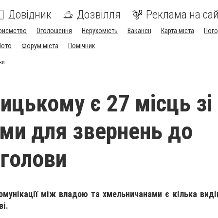
Довідник
Дозвілля
Реклама на сай
риємство
Оголошення
Нерухомість
Вакансії
Карта міста
Пог
Мото
Форум міста
Помічник
ви
ицькому є 27 місць зі
ми для звернень до
 голови
мунікації між владою та хмельничанами є кілька виді
ві.