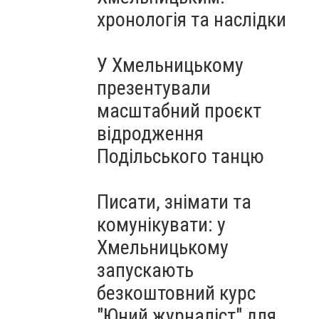
Чорноморського: як реальні
хронологія та наслідки
втрати Росії перетворилися
на дитячу аплікацію
У Хмельницькому
презентували
масштабний проєкт
відродження
Подільського танцю
Писати, знімати та
комунікувати: у
Хмельницькому
запускають
безкоштовний курс
"Юний журналіст" для