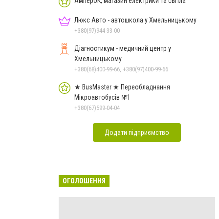
АмперОК, магазин електрики та світла
Люкс Авто - автошкола у Хмельницькому
+380(97)944-33-00
Діагностикум - медичний центр у
Хмельницькому
+380(68)400-99-66, +380(97)400-99-66
★ BusMaster ★ Переобладнання
Мікроавтобусів №1
+380(67)599-04-04
Додати підприємство
ОГОЛОШЕННЯ