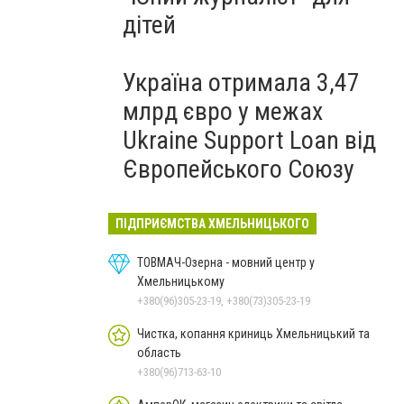
дітей
Україна отримала 3,47
млрд євро у межах
Ukraine Support Loan від
Європейського Союзу
ПІДПРИЄМСТВА ХМЕЛЬНИЦЬКОГО
ТОВМАЧ-Озерна - мовний центр у
Хмельницькому
+380(96)305-23-19, +380(73)305-23-19
Чистка, копання криниць Хмельницький та
область
+380(96)713-63-10