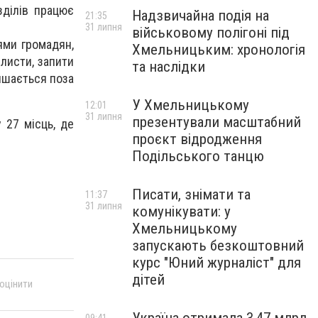
зділів працює
Надзвичайна подія на
21:35
31 липня
військовому полігоні під
ями громадян,
Хмельницьким: хронологія
 листи, запити
та наслідки
ишається поза
У Хмельницькому
12:01
31 липня
презентували масштабний
 27 місць, де
проєкт відродження
Подільського танцю
Писати, знімати та
11:37
31 липня
комунікувати: у
Хмельницькому
запускають безкоштовний
курс "Юний журналіст" для
дітей
 оцінити