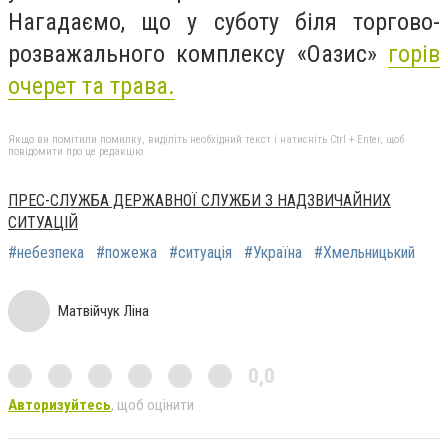
Нагадаємо, що у суботу біля торгово-
розважального комплексу «Оазис»
горів
очерет та трава.
Якщо ви помітили помилку, виділіть необхідний текст і натисніть Ctrl + Enter, щоб
повідомити про це редакцію
ПРЕС-СЛУЖБА ДЕРЖАВНОЇ СЛУЖБИ З НАДЗВИЧАЙНИХ
СИТУАЦІЙ
#небезпека
#пожежа
#ситуація
#Україна
#Хмельницький
Матвійчук Ліна
0,0
Авторизуйтесь
, щоб оцінити