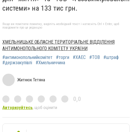
системи» на 133 тис грн.
Якщо ви помітили помилку, виділіть необхідний текст і натисніть Ctrl + Enter, щоб
повідомити про це редакцію
ХМЕЛЬНИЦЬКЕ ОБЛАСНЕ ТЕРИТОРІАЛЬНЕ ВІДДІЛЕННЯ
АНТИМОНОПОЛЬНОГО КОМІТЕТУ УКРАЇНИ
#антимонопольнийкомітет
#торги
#ХАЕС
#ТОВ
#штраф
#держзакупівлі
#Хмельниччина
Житнюк Тетяна
0,0
Авторизуйтесь
, щоб оцінити