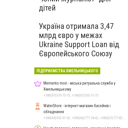
дітей
Україна отримала 3,47
млрд євро у межах
Ukraine Support Loan від
Європейського Союзу
ПІДПРИЄМСТВА ХМЕЛЬНИЦЬКОГО
Memento mori - міська ритуальна служба у
Хмельницькому
+380(97)570-75-75, +380(67)555-75-75
WaterStore - інтернет магазин басейнів і
обладнання
+380(44)502-01-02, +380(66)777-78-42, +380(67)777-82-19, +380(67)890-80-80, +380(73)890-80-80, +380(44)502-01-03