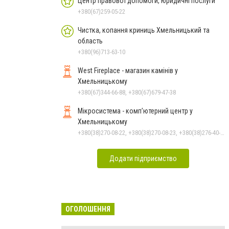
Центр правової допомоги, юридичні послуги
+380(67)259-05-22
Чистка, копання криниць Хмельницький та
область
+380(96)713-63-10
West Fireplace - магазин камінів у
Хмельницькому
+380(67)344-66-88, +380(67)679-47-38
Мікросистема - комп’ютерний центр у
Хмельницькому
+380(38)270-08-22, +380(38)270-08-23, +380(38)276-40-56, +380(38)265-10-45
Додати підприємство
ОГОЛОШЕННЯ