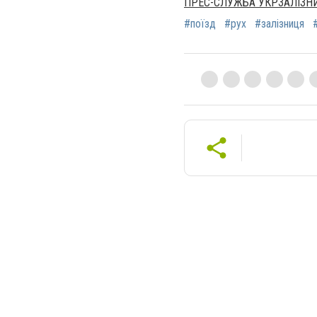
ПРЕС-СЛУЖБА УКРЗАЛІЗН
#поїзд
#рух
#залізниця