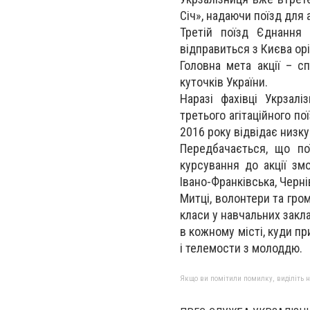
Січ», надаючи поїзд для 
Третій поїзд Єднання
відправиться з Києва ор
Головна мета акції – с
куточків України.
Наразі фахівці Укрзалі
третього агітаційного по
2016 року відвідає низку
Передбачається, що по
курсування до акції зм
Івано-Франківська, Черні
Митці, волонтери та гром
класи у навчальних закл
в кожному місті, куди пр
і телемости з молоддю.
Якщо ви помітили помилку, виділіть нео