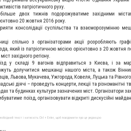
активістів патріотичного руху.
 більше двох тижнів подорожуватиме західними міста
ієнтовно 20 жовтня 2016 року.
прияти консолідації суспільства та взаєморозумінню меш
зниці спільно з організаторами акції розробляють граф
їзда, який із патріотичною місією орієнтовно з 20 жовтня 
 міст західного регіону.
їзд у складі 9 вагонів відправиться з Києва, і за ма
ожуть долучитися мешканці нашого міста, а також Вінниц
вців, Львова, Мукачева, Ужгорода, Ковеля, Луцька та Рівного
адські діячі – проведуть концерти, лекції та різноманітні т
адах та будинках культури зазначених міст. Організатори з
ибуватиме поїзд, організовувати відкриті дискусійні майда
бхідний текст і натисніть Ctrl + Enter, щоб повідомити про це редакцію