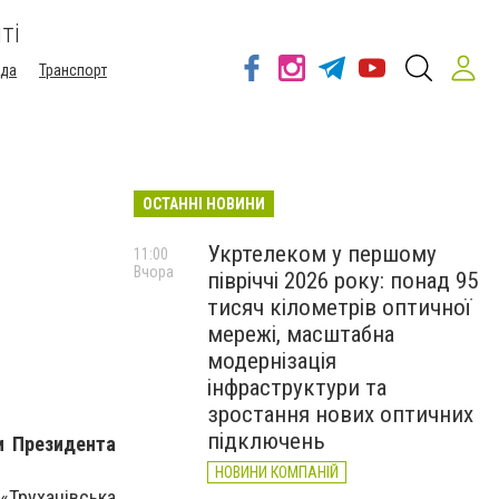
ті
ода
Транспорт
ОСТАННІ НОВИНИ
Укртелеком у першому
11:00
Вчора
півріччі 2026 року: понад 95
тисяч кілометрів оптичної
мережі, масштабна
модернізація
інфраструктури та
зростання нових оптичних
підключень
и Президента
НОВИНИ КОМПАНІЙ
«Труханівська