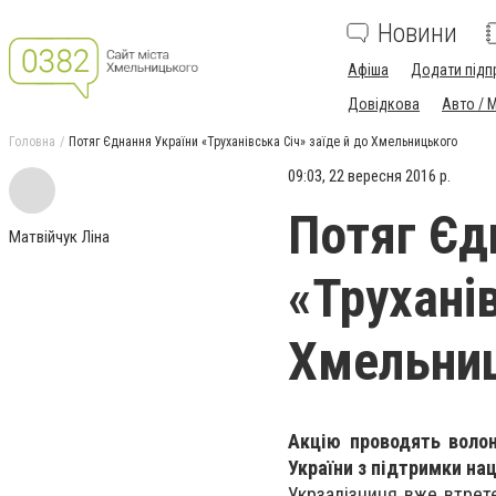
Новини
Афіша
Додати підп
Довідкова
Авто / 
Головна
Потяг Єднання України «Труханівська Січ» заїде й до Хмельницького
09:03, 22 вересня 2016 р.
Потяг Єд
Матвійчук Ліна
«Труханів
Хмельни
Акцію проводять волон
України з підтримки нац
Укрзалізниця вже втретє