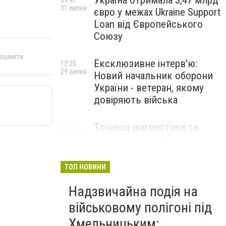
Україна отримала 3,47 млрд
09:41
31 липня
євро у межах Ukraine Support
Loan від Європейського
Союзу
 оцінити
Ексклюзивне інтерв'ю:
12:25
29 липня
Новий начальник оборони
України - ветеран, якому
довіряють війська
Точніша діагностика та
11:12
28 липня
безкоштовні обстеження: у
Хмельницькому
протипухлинному центрі
ТОП НОВИНИ
запрацював новий
томограф
Надзвичайна подія на
військовому полігоні під
Паперовий флот замість
23:42
Хмельницьким:
27 липня