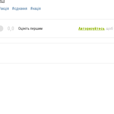
ИЦІ
#акція
#єднання
#нація
0,0
Оцініть першим
Авторизуйтесь
, щоб