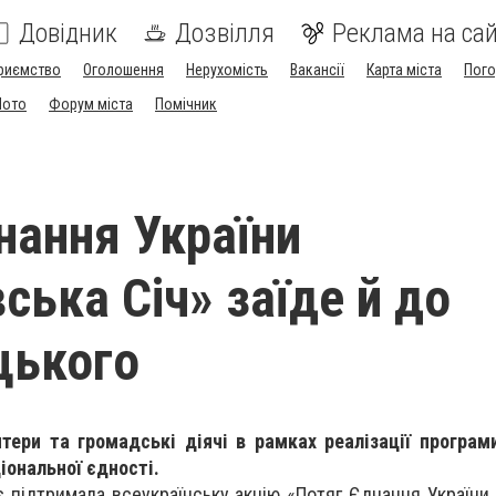
Довідник
Дозвілля
Реклама на сай
риємство
Оголошення
Нерухомість
Вакансії
Карта міста
Пог
Мото
Форум міста
Помічник
нання України
ська Січ» заїде й до
цького
тери та громадські діячі в рамках реалізації програм
іональної єдності.
 підтримала всеукраїнську акцію «Потяг Єднання України 