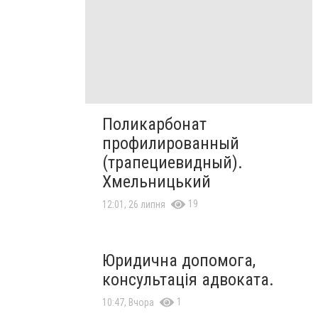
Поликарбонат
профилированный
(трапециевидный).
Хмельницький
19
12:01, 26 липня
Юридична допомога,
консультація адвоката.
1
10:47, Вчора