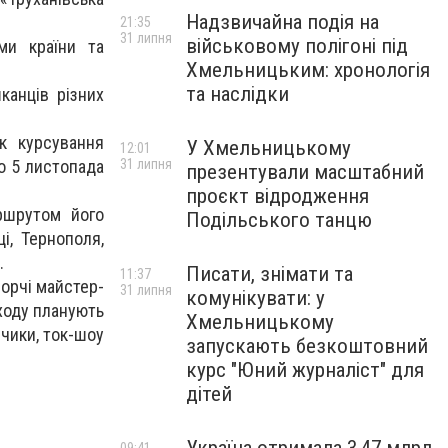
Надзвичайна подія на
21:35
31 липня
військовому полігоні під
ми країни та
Хмельницьким: хронологія
та наслідки
канців різних
ік курсування
У Хмельницькому
12:01
по 5 листопада
31 липня
презентували масштабний
проєкт відродження
ршрутом його
Подільського танцю
і, Тернополя,
.
Писати, знімати та
11:37
ворчі майстер-
31 липня
комунікувати: у
аходу планують
Хмельницькому
нчики, ток-шоу
запускають безкоштовний
курс "Юний журналіст" для
дітей