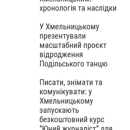
Чорноморського: як реальні
хронологія та наслідки
втрати Росії перетворилися
на дитячу аплікацію
У Хмельницькому
презентували
масштабний проєкт
відродження
Подільського танцю
Писати, знімати та
комунікувати: у
Хмельницькому
запускають
безкоштовний курс
"Юний журналіст" для