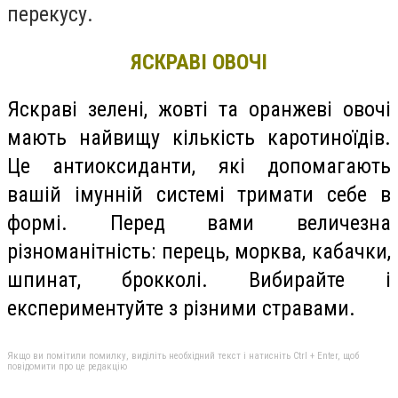
перекусу.
ЯСКРАВІ ОВОЧІ
Яскраві зелені, жовті та оранжеві овочі
мають найвищу кількість каротиноїдів.
Це антиоксиданти, які допомагають
вашій імунній системі тримати себе в
формі. Перед вами величезна
різноманітність: перець, морква, кабачки,
шпинат, брокколі. Вибирайте і
експериментуйте з різними стравами.
Якщо ви помітили помилку, виділіть необхідний текст і натисніть Ctrl + Enter, щоб
повідомити про це редакцію