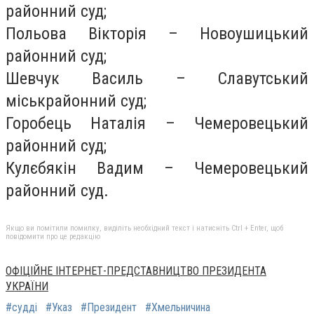
районний суд;
Польова Вікторія – Новоушицький
районний суд;
Шевчук Василь – Славутський
міськрайонний суд;
Горобець Наталія – Чемеровецький
районний суд;
Кулєбякін Вадим – Чемеровецький
районний суд.
Якщо ви помітили помилку, виділіть необхідний текст і натисніть Ctrl + Enter, щоб
повідомити про це редакцію
ОФІЦІЙНЕ ІНТЕРНЕТ-ПРЕДСТАВНИЦТВО ПРЕЗИДЕНТА
УКРАЇНИ
#судді
#Указ
#Президент
#Хмельничина