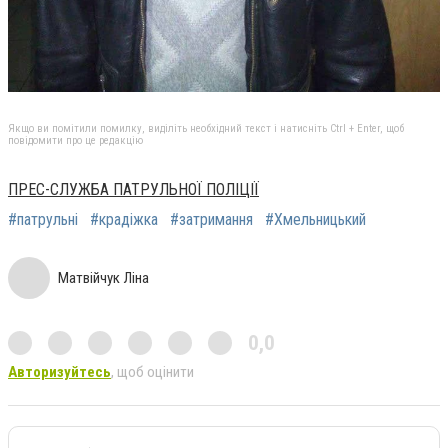
Якщо ви помітили помилку, виділіть необхідний текст і натисніть Ctrl + Enter, щоб
повідомити про це редакцію
ПРЕС-СЛУЖБА ПАТРУЛЬНОЇ ПОЛІЦІЇ
#патрульні
#крадіжка
#затримання
#Хмельницький
Матвійчук Ліна
0,0
Авторизуйтесь
, щоб оцінити